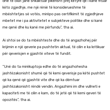
dhe të cilat janë shkaktuar pikërisht prej këtyre që i kanë fituar
këto zgjedhje, me një rënië të konsiderueshme të
mbështetjes së votës, mirëpo pas certifikimit të zgjedhjeve
mbetet me i pa aktivitetet e subjekteve politike dhe si kanë
me qenë dhe ku kanë me përfundu”, tha ai.
Ai shtoi se do ta mbështeste dhe do të angazhohej për
krijimin e një qeverie pa pushtetin aktual, të cilin e ka kritikuar
për qeverisjen e gjashtë viteve të fundit.
“Unë do ta mirëkuptoja edhe do të angazhohesha
jashtëzakonisht shumë që të kemi qeverisje pa këtë pushtet
që ka qenë që gjashtë vite dhe që ka dëmtuar
jashtëzakonisht rëndë vendin. Angazhimi im dhe vullneti e
kapaciteti me të cilin e kam, do të jetë që të kemi qeveri të
opozitës”, tha ai.