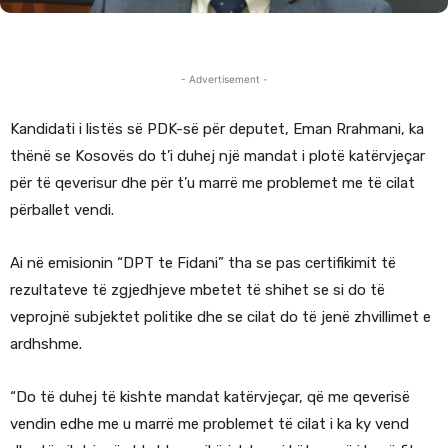
- Advertisement -
Kandidati i listës së PDK-së për deputet, Eman Rrahmani, ka
thënë se Kosovës do t’i duhej një mandat i plotë katërvjeçar
për të qeverisur dhe për t’u marrë me problemet me të cilat
përballet vendi.
Ai në emisionin “DPT te Fidani” tha se pas certifikimit të
rezultateve të zgjedhjeve mbetet të shihet se si do të
veprojnë subjektet politike dhe se cilat do të jenë zhvillimet e
ardhshme.
“Do të duhej të kishte mandat katërvjeçar, që me qeverisë
vendin edhe me u marrë me problemet të cilat i ka ky vend