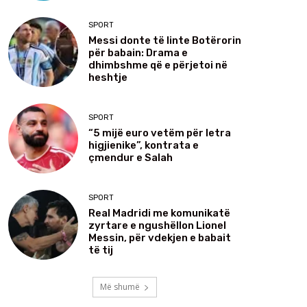
SPORT
Messi donte të linte Botërorin
për babain: Drama e
dhimbshme që e përjetoi në
heshtje
SPORT
“5 mijë euro vetëm për letra
higjienike”, kontrata e
çmendur e Salah
SPORT
Real Madridi me komunikatë
zyrtare e ngushëllon Lionel
Messin, për vdekjen e babait
të tij
Më shumë