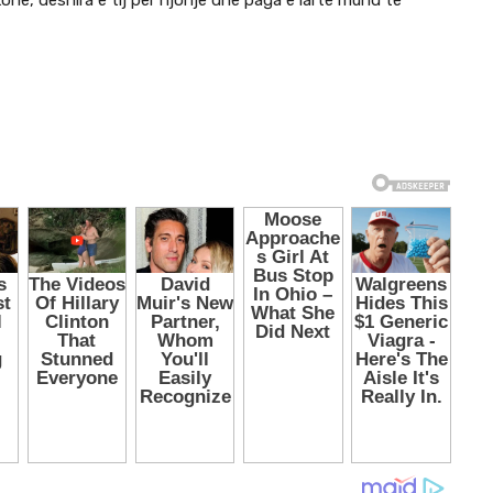
ohë, dëshira e tij për njohje dhe paga e lartë mund të