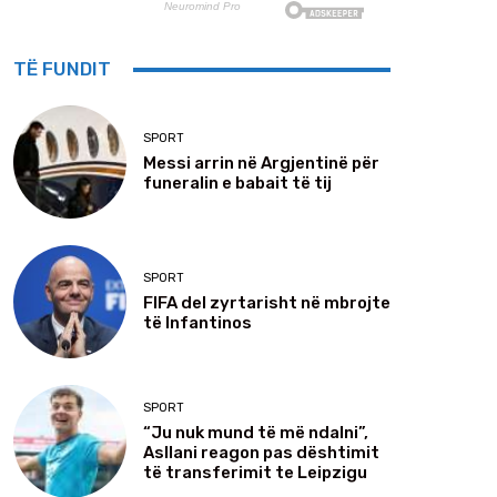
TË FUNDIT
SPORT
Messi arrin në Argjentinë për
funeralin e babait të tij
SPORT
FIFA del zyrtarisht në mbrojte
të Infantinos
SPORT
“Ju nuk mund të më ndalni”,
Asllani reagon pas dështimit
të transferimit te Leipzigu