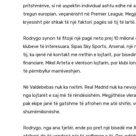
pritshmërive, si në aspektin individual ashtu edhe në 
tregun europian, veçanërisht në Premier League. Megjitha
kryesisht për shkak të një faktori: pagës së tij të lartë.
Rodrygo synon të fitojë një pagë neto prej 10 milionë
klubeve të interesuara. Sipas Sky Sports, Arsenal, nj
tij, ka qenë në kontakt me rrethin e lojtarit, por bised
financiare. Mikel Arteta e vlerëson lojtarin, por klubi
të përmbyllur marrëveshjen.
Në Valdebebas nuk ka nxitim. Real Madrid nuk ka nevoj
nga lojtarët e saj më të rëndësishëm. Megjithëse vlera e
pak ekipe janë të gatshme të afrohen me atë shifër, 
shumëmilionëshe.
Rodrygo, nga ana tjetër, ende po pret një bisedë me Xa