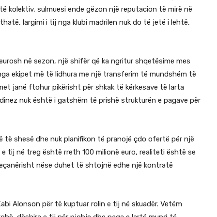
atë kolektiv, sulmuesi ende gëzon një reputacion të mirë në
të, largimi i tij nga klubi madrilen nuk do të jetë i lehtë,
 eurosh në sezon, një shifër që ka ngritur shqetësime mes
ë nga ekipet më të lidhura me një transferim të mundshëm të
imet janë ftohur pikërisht për shkak të kërkesave të larta
 londinez nuk është i gatshëm të prishë strukturën e pagave për
ë të shesë dhe nuk planifikon të pranojë çdo ofertë për një
 tij në treg është rreth 100 milionë euro, realiteti është se
veçanërisht nëse duhet të shtojnë edhe një kontratë
bi Alonson për të kuptuar rolin e tij në skuadër. Vetëm