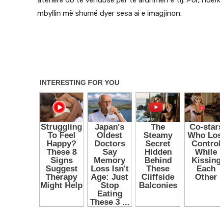
atëherë do të vendosë për të ardhmen e tij. Por, ndërk
mbyllin më shumë dyer sesa ai e imagjinon.