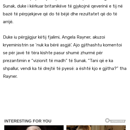
Sunak, duke i kërkuar britanikëve të gjykojnë qeverinë e tij në
bazë të përpjekjeve që do të bëjë dhe rezultatet që do të
arrijë.
Duke iu përgjigjur këtij fjalimi, Angela Rayner, akuzoi
kryeministrin se ‘nuk ka bërë asgjë’. Ajo gjithashtu komentoi
se për javë të tëra kishte pasur shumë zhurmë për
prezantimin e “vizionit të madh” të Sunak. “Tani që e ka
shpallur, vendi ka të drejtë të pyesë: a është kjo e gjitha?” tha
Rayner.