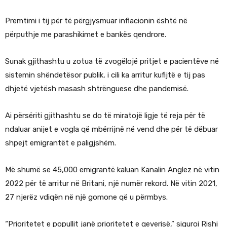
Premtimi i tij për të përgjysmuar inflacionin është në
përputhje me parashikimet e bankës qendrore.
Sunak gjithashtu u zotua të zvogëlojë pritjet e pacientëve në
sistemin shëndetësor publik, i cili ka arritur kufijtë e tij pas
dhjetë vjetësh masash shtrënguese dhe pandemisë.
Ai përsëriti gjithashtu se do të miratojë ligje të reja për të
ndaluar anijet e vogla që mbërrijnë në vend dhe për të dëbuar
shpejt emigrantët e paligjshëm.
Më shumë se 45,000 emigrantë kaluan Kanalin Anglez në vitin
2022 për të arritur në Britani, një numër rekord. Në vitin 2021,
27 njerëz vdiqën në një gomone që u përmbys.
“Prioritetet e popullit janë prioritetet e qeverisë,” siguroi Rishi