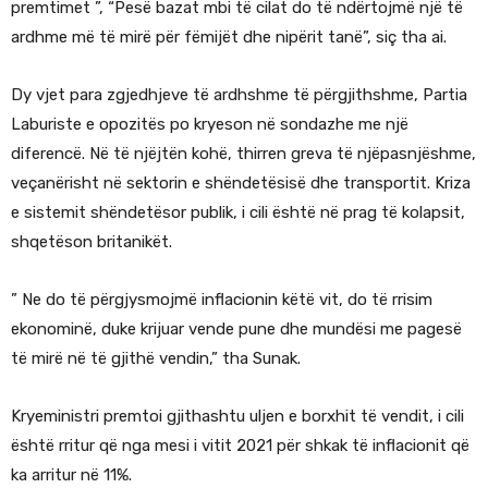
premtimet ”, “Pesë bazat mbi të cilat do të ndërtojmë një të
ardhme më të mirë për fëmijët dhe nipërit tanë”, siç tha ai.
Dy vjet para zgjedhjeve të ardhshme të përgjithshme, Partia
Laburiste e opozitës po kryeson në sondazhe me një
diferencë. Në të njëjtën kohë, thirren greva të njëpasnjëshme,
veçanërisht në sektorin e shëndetësisë dhe transportit. Kriza
e sistemit shëndetësor publik, i cili është në prag të kolapsit,
shqetëson britanikët.
” Ne do të përgjysmojmë inflacionin këtë vit, do të rrisim
ekonominë, duke krijuar vende pune dhe mundësi me pagesë
të mirë në të gjithë vendin,” tha Sunak.
Kryeministri premtoi gjithashtu uljen e borxhit të vendit, i cili
është rritur që nga mesi i vitit 2021 për shkak të inflacionit që
ka arritur në 11%.