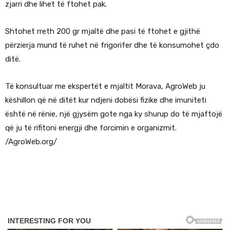
zjarri dhe lihet të ftohet pak.
Shtohet rreth 200 gr mjaltë dhe pasi të ftohet e gjithë
përzierja mund të ruhet në frigorifer dhe të konsumohet çdo
ditë.
Të konsultuar me ekspertët e mjaltit Morava, AgroWeb ju
këshillon që në ditët kur ndjeni dobësi fizike dhe imuniteti
është në rënie, një gjysëm gote nga ky shurup do të mjaftojë
që ju të rifitoni energji dhe forcimin e organizmit.
/AgroWeb.org/