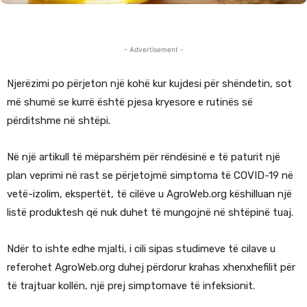
- Advertisement -
Njerëzimi po përjeton një kohë kur kujdesi për shëndetin, sot
më shumë se kurrë është pjesa kryesore e rutinës së
përditshme në shtëpi.
Në një artikull të mëparshëm për rëndësinë e të paturit një
plan veprimi në rast se përjetojmë simptoma të COVID-19 në
vetë-izolim, ekspertët, të cilëve u AgroWeb.org këshilluan një
listë produktesh që nuk duhet të mungojnë në shtëpinë tuaj.
Ndër to ishte edhe mjalti, i cili sipas studimeve të cilave u
referohet AgroWeb.org duhej përdorur krahas xhenxhefilit për
të trajtuar kollën, një prej simptomave të infeksionit.