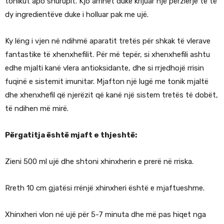
tonikut apo shurupit. Kjo arrihet duke krijuar një përzierje të të
dy ingredientëve duke i holluar pak me ujë.
Ky lëng i vjen në ndihmë aparatit tretës për shkak të vlerave
fantastike të xhenxhefilit. Për më tepër, si xhenxhefili ashtu
edhe mjalti kanë vlera antioksidante, dhe si rrjedhojë rrisin
fuqinë e sistemit imunitar. Mjafton një lugë me tonik mjaltë
dhe xhenxhefil që njerëzit që kanë një sistem tretës të dobët,
të ndihen më mirë.
Përgatitja është mjaft e thjeshtë:
Zieni 500 ml ujë dhe shtoni xhinxherin e prerë në rriska.
Rreth 10 cm gjatësi rrënjë xhinxheri është e mjaftueshme.
Xhinxheri vlon në ujë për 5-7 minuta dhe më pas hiqet nga