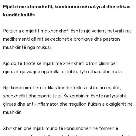
Mjaltë me xhenxhefil, kombinimi më natyral dhe efikas
kundër kollës
Përzierja e mjaltit me xhenxhefil është një variant natyral i një
medikamenti që rrit sekrecionet e bronkeve dhe pastron
mushkëritë nga mukusi.
Kjo do të thotë se mjalti me xhenxhefil ofron çlirim për
njerëzit që vuajnë nga kolla, i ftohti, fyti i tharë dhe rrufa.
Një kombinim tjetër efikas kundër kollës është ai i mjaltit,
xhenxhefilit dhe piperit të zi. Ky kombinim është natyralisht
çlirues dhe anti-inflamator dhe rregullon fluksin e oksigjenit në
mushkëri.
Xhinxheri dhe mjalti mund të konsumohen në formën e