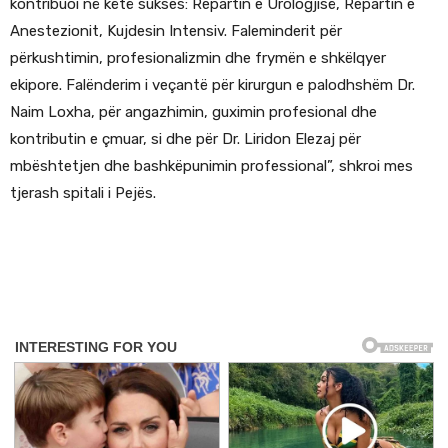
kontribuoi në këtë sukses: Repartin e Urologjisë, Repartin e
Anestezionit, Kujdesin Intensiv. Faleminderit për
përkushtimin, profesionalizmin dhe frymën e shkëlqyer
ekipore. Falënderim i veçantë për kirurgun e palodhshëm Dr.
Naim Loxha, për angazhimin, guximin profesional dhe
kontributin e çmuar, si dhe për Dr. Liridon Elezaj për
mbështetjen dhe bashkëpunimin professional”, shkroi mes
tjerash spitali i Pejës.