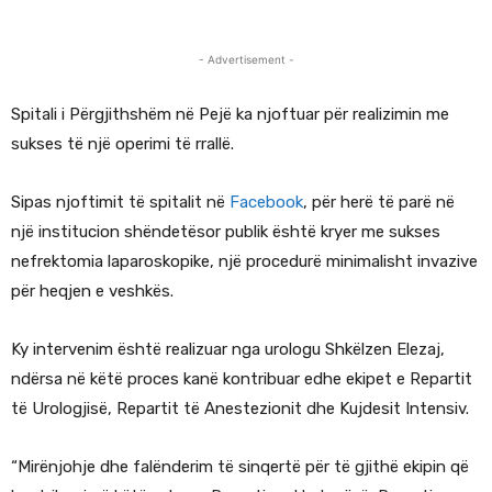
- Advertisement -
Spitali i Përgjithshëm në Pejë ka njoftuar për realizimin me
sukses të një operimi të rrallë.
Sipas njoftimit të spitalit në
Facebook
, për herë të parë në
një institucion shëndetësor publik është kryer me sukses
nefrektomia laparoskopike, një procedurë minimalisht invazive
për heqjen e veshkës.
Ky intervenim është realizuar nga urologu Shkëlzen Elezaj,
ndërsa në këtë proces kanë kontribuar edhe ekipet e Repartit
të Urologjisë, Repartit të Anestezionit dhe Kujdesit Intensiv.
“Mirënjohje dhe falënderim të sinqertë për të gjithë ekipin që