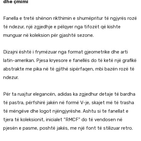
dhe çmimi
Fanella e tretë shënon rikthimin e shumëpritur të ngjyrës rozë
të ndezur, një zgjedhje e pëlqyer nga tifozët që kishte
munguar në koleksion për gjashtë sezone.
Dizajni është i frymëzuar nga format gjeometrike dhe arti
latin-amerikan. Pjesa kryesore e fanellës do të ketë një grafikë
abstrakte me pika në të gjithë sipërfaqen, mbi bazën rozë të
ndezur.
Për ta ruajtur elegancën, adidas ka zgjedhur detaje të bardha
të pastra, përfshirë jakën në formë V-je, skajet më të trasha
të mëngëve dhe logot njëngjyrëshe. Ashtu si te fanellat e
tjera të koleksionit, inicialet “RMCF” do të vendosen në
pjesën e pasme, poshtë jakës, me një font të stilizuar retro.