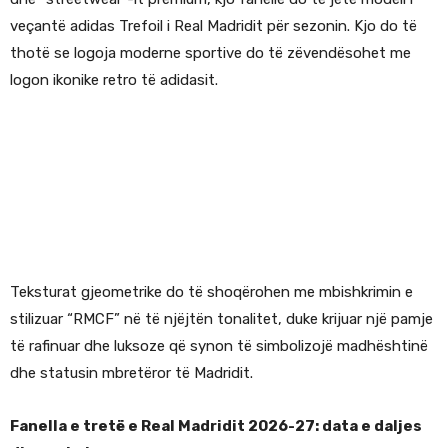
veçantë adidas Trefoil i Real Madridit për sezonin. Kjo do të
thotë se logoja moderne sportive do të zëvendësohet me
logon ikonike retro të adidasit.
Teksturat gjeometrike do të shoqërohen me mbishkrimin e
stilizuar “RMCF” në të njëjtën tonalitet, duke krijuar një pamje
të rafinuar dhe luksoze që synon të simbolizojë madhështinë
dhe statusin mbretëror të Madridit.
Fanella e tretë e Real Madridit 2026-27: data e daljes