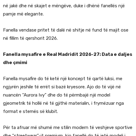
në jakë dhe në skajet e mëngëve, duke i dhënë fanellës një
pamje më elegante.
Fanella vendase pritet të dalë në shitje në fund të majit ose
në fillim të qershorit 2026.
Fanella mysafire e Real Madridit 2026-27: Data e daljes
dhe çmimi
Fanella mysafire do të ketë një koncept të qartë luksi, me
ngjyrën jeshile të errët si bazë kryesore. Ajo do të vijë në
nuancën “Aurora Ivy” dhe do të përmbajë një model
gjeometrik të hollë në të gjithë materialin, i frymëzuar nga
format e stemës së klubit.
Për ta afruar më shumë me stilin modern të veshjeve sportive
dhe “streetwear”-it premium, kjo fanellë do të jetë modeli i