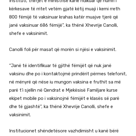
Instituti, thirrjet e ministrisë kanë ndikuar që numri i
kërkesave të rritet vetëm gjatë këtij muaji i kemi rreth
800 fëmijë të vaksinuar krahas katër muajve tjerë që
janë vaksinuar 686 fëmijë”, ka thënë Xhevrije Canolli,
shefe e vaksinimit.
Canolli foli për masat që morën si njësi e vaksinimit.
“Janë të identifikuar të gjithë fëmijët që nuk janë
vaksinu dhe po i kontaktojmë prindërit përmes telefonit,
në mënyrë që nëse iu mungon vaksina e fruthit sa më
parë t’i sjellin në Qendrat e Mjekësisë Familjare kurse
ekipet mobile po i vaksinojnë fëmijët e klasës së parë
dhe të gjashtë”, ka thënë Xhevrije Canolli, shefe e
vaksinimit.
Institucionet shëndetësore vazhdimisht u kanë bërë