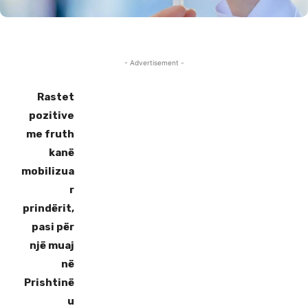
- Advertisement -
Rastet
pozitive
me fruth
kanë
mobilizua
r
prindërit,
pasi për
një muaj
në
Prishtinë
u