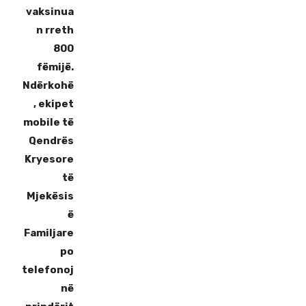
vaksinua
n rreth
800
fëmijë.
Ndërkohë
, ekipet
mobile të
Qendrës
Kryesore
të
Mjekësis
ë
Familjare
po
telefonoj
në