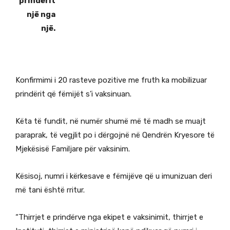
prindërit
një nga
një.
Konfirmimi i 20 rasteve pozitive me fruth ka mobilizuar
prindërit që fëmijët s’i vaksinuan.
Këta të fundit, në numër shumë më të madh se muajt
paraprak, të vegjlit po i dërgojnë në Qendrën Kryesore të
Mjekësisë Familjare për vaksinim.
Kësisoj, numri i kërkesave e fëmijëve që u imunizuan deri
më tani është rritur.
“Thirrjet e prindërve nga ekipet e vaksinimit, thirrjet e