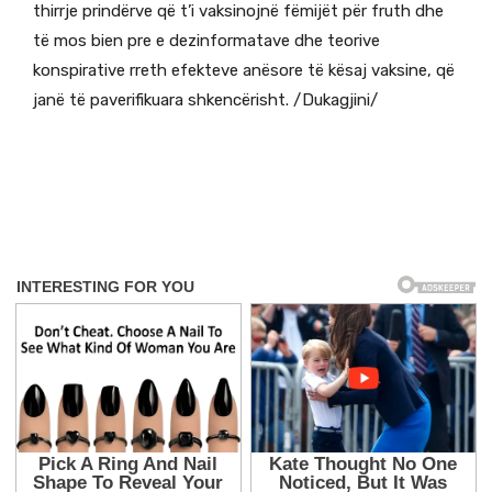
thirrje prindërve që t’i vaksinojnë fëmijët për fruth dhe
të mos bien pre e dezinformatave dhe teorive
konspirative rreth efekteve anësore të kësaj vaksine, që
janë të paverifikuara shkencërisht. /Dukagjini/