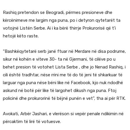
Rashiq pretendon se Beogradi, përmes presioneve dhe
kërcënimeve me largim nga puna, po i detyron qytetarët ta
votojnë Listën Serbe. Ai i ka bërë thirrje Prokurorisë që t’i
hetojë këto raste.
“Bashkëqytetarë serb janë ftuar në Merdare në disa podrume,
sikur në kohën e viteve 30- ta në Gjermani, të cilëve po u
behet presion të votohet Lista Serbe , dhe jo Nenad Rashiq, i
cili është tradhtar, nëse rrini me të do të jeni të shkarkuar të
larguar nga puna nëse bëni like në Facebook, kjo nuk ndodhë
askund në botë për like të largohet dikush nga puna. Ftoj
policinë dhe prokurorinë të bëjnë punën e vet”, tha ai për RTK.
Avokati, Arbër Jashari, e vlerëson si vepër penale ndikimin në
përcaktim të lirë të votuesve.