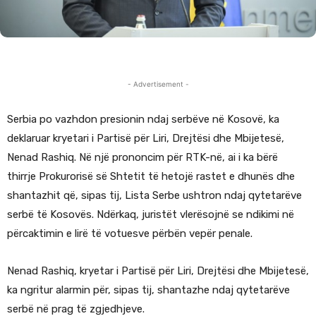
- Advertisement -
Serbia po vazhdon presionin ndaj serbëve në Kosovë, ka
deklaruar kryetari i Partisë për Liri, Drejtësi dhe Mbijetesë,
Nenad Rashiq. Në një prononcim për RTK-në, ai i ka bërë
thirrje Prokurorisë së Shtetit të hetojë rastet e dhunës dhe
shantazhit që, sipas tij, Lista Serbe ushtron ndaj qytetarëve
serbë të Kosovës. Ndërkaq, juristët vlerësojnë se ndikimi në
përcaktimin e lirë të votuesve përbën vepër penale.
Nenad Rashiq, kryetar i Partisë për Liri, Drejtësi dhe Mbijetesë,
ka ngritur alarmin për, sipas tij, shantazhe ndaj qytetarëve
serbë në prag të zgjedhjeve.