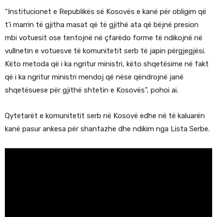
“Institucionet e Republikës së Kosovës e kanë për obligim që
t’i marrin të gjitha masat që të gjithë ata që bëjnë presion
mbi votuesit ose tentojnë në çfarëdo forme të ndikojnë në
vullnetin e votuesve të komunitetit serb të japin përgjegjësi.
Këto metoda që i ka ngritur ministri, këto shqetësime në fakt
që i ka ngritur ministri mendoj që nëse qëndrojnë janë
shqetësuese për gjithë shtetin e Kosovës”, pohoi ai.
Qytetarët e komunitetit serb në Kosovë edhe në të kaluarën
kanë pasur ankesa për shantazhe dhe ndikim nga Lista Serbe.