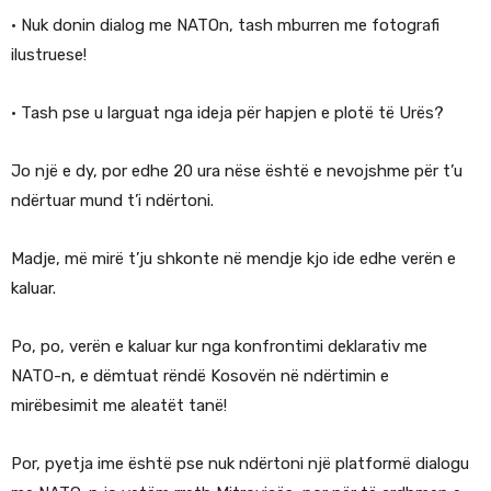
• Nuk donin dialog me NATOn, tash mburren me fotografi
ilustruese!
• Tash pse u larguat nga ideja për hapjen e plotë të Urës?
Jo një e dy, por edhe 20 ura nëse është e nevojshme për t’u
ndërtuar mund t’i ndërtoni.
Madje, më mirë t’ju shkonte në mendje kjo ide edhe verën e
kaluar.
Po, po, verën e kaluar kur nga konfrontimi deklarativ me
NATO-n, e dëmtuat rëndë Kosovën në ndërtimin e
mirëbesimit me aleatët tanë!
Por, pyetja ime është pse nuk ndërtoni një platformë dialogu