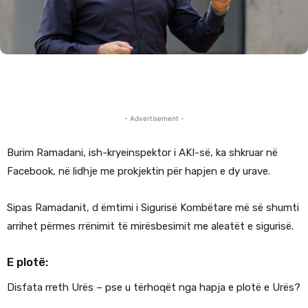
- Advertisement -
Burim Ramadani, ish-kryeinspektor i AKI-së, ka shkruar në
Facebook, në lidhje me prokjektin për hapjen e dy urave.
Sipas Ramadanit, d ëmtimi i Sigurisë Kombëtare më së shumti
arrihet përmes rrënimit të mirësbesimit me aleatët e sigurisë.
E plotë:
Disfata rreth Urës – pse u tërhoqët nga hapja e plotë e Urës?