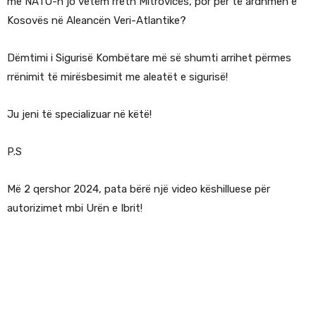
me NATO-n jo vetëm rreth Mitrovicës, por për të ardhmen e
Kosovës në Aleancën Veri-Atlantike?
Dëmtimi i Sigurisë Kombëtare më së shumti arrihet përmes
rrënimit të mirësbesimit me aleatët e sigurisë!
Ju jeni të specializuar në këtë!
P.S
Më 2 qershor 2024, pata bërë një video këshilluese për
autorizimet mbi Urën e Ibrit!