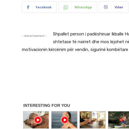
Facebook
WhatsApp
Viber
Shpallet person i padëshiruar Ikballe Hu
- Advertisement -
shtetase të nxirret dhe mos lejohet në
motivacionin kërcënim për vendin, sigurinë kombëtare 