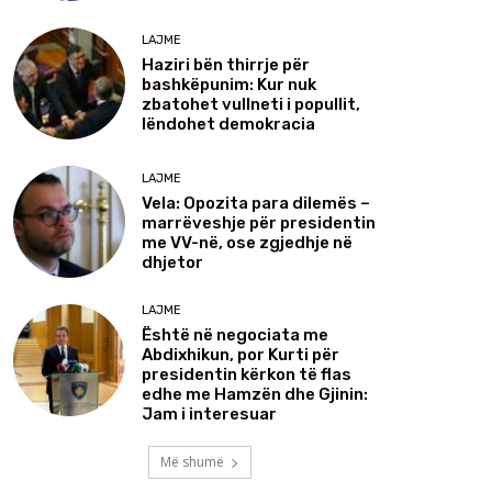
LAJME
Haziri bën thirrje për
bashkëpunim: Kur nuk
zbatohet vullneti i popullit,
lëndohet demokracia
LAJME
Vela: Opozita para dilemës –
marrëveshje për presidentin
me VV-në, ose zgjedhje në
dhjetor
LAJME
Është në negociata me
Abdixhikun, por Kurti për
presidentin kërkon të flas
edhe me Hamzën dhe Gjinin:
Jam i interesuar
Më shumë