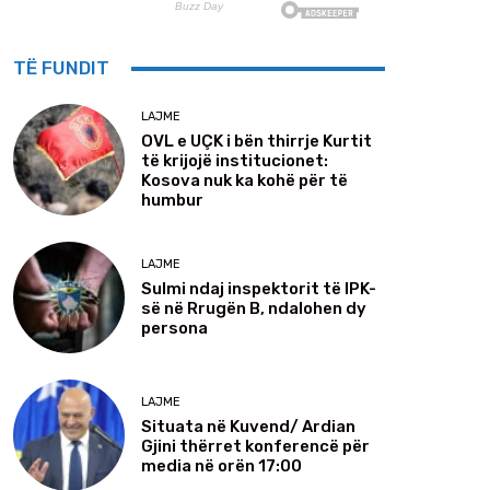
TË FUNDIT
LAJME
OVL e UÇK i bën thirrje Kurtit
të krijojë institucionet:
Kosova nuk ka kohë për të
humbur
LAJME
Sulmi ndaj inspektorit të IPK-
së në Rrugën B, ndalohen dy
persona
LAJME
Situata në Kuvend/ Ardian
Gjini thërret konferencë për
media në orën 17:00