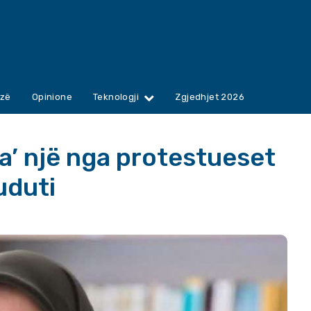
zë
Opinione
Teknologji
Zgjedhjet 2026
a’ një nga protestueset
uduti