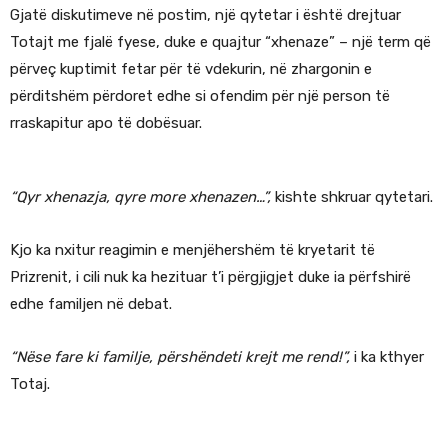
Gjatë diskutimeve në postim, një qytetar i është drejtuar
Totajt me fjalë fyese, duke e quajtur “xhenaze” – një term që
përveç kuptimit fetar për të vdekurin, në zhargonin e
përditshëm përdoret edhe si ofendim për një person të
rraskapitur apo të dobësuar.
“Qyr xhenazja, qyre more xhenazen…”,
kishte shkruar qytetari.
Kjo ka nxitur reagimin e menjëhershëm të kryetarit të
Prizrenit, i cili nuk ka hezituar t’i përgjigjet duke ia përfshirë
edhe familjen në debat.
“Nëse fare ki familje, përshëndeti krejt me rend!”,
i ka kthyer
Totaj.