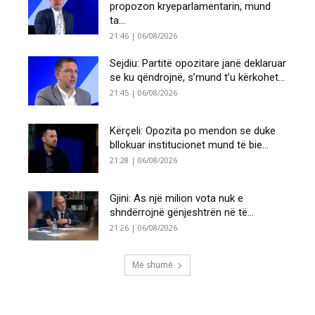
propozon kryeparlamentarin, mund
ta...
21:46 | 06/08/2026
Sejdiu: Partitë opozitare janë deklaruar
se ku qëndrojnë, s’mund t’u kërkohet...
21:45 | 06/08/2026
Kërçeli: Opozita po mendon se duke
bllokuar institucionet mund të bie...
21:28 | 06/08/2026
Gjini: As një milion vota nuk e
shndërrojnë gënjeshtrën në të...
21:26 | 06/08/2026
Më shumë