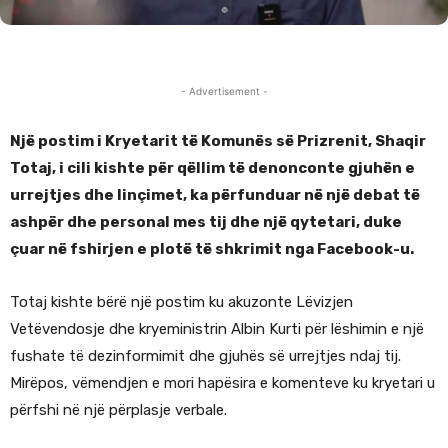
- Advertisement -
Një postim i Kryetarit të Komunës së Prizrenit, Shaqir
Totaj, i cili kishte për qëllim të denonconte gjuhën e
urrejtjes dhe linçimet, ka përfunduar në një debat të
ashpër dhe personal mes tij dhe një qytetari, duke
çuar në fshirjen e plotë të shkrimit nga Facebook-u.
Totaj kishte bërë një postim ku akuzonte Lëvizjen
Vetëvendosje dhe kryeministrin Albin Kurti për lëshimin e një
fushate të dezinformimit dhe gjuhës së urrejtjes ndaj tij.
Mirëpos, vëmendjen e mori hapësira e komenteve ku kryetari u
përfshi në një përplasje verbale.