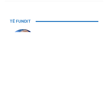
TË FUNDIT
LAJME
Bajraktari: Po shkohet në limitet
e afatit për konstituimin e
Kuvendit
LAJME
Deda: Nuk është normal
vazhdimi i gjenerimit të krizave
politike, askush nuk ja u ka për
borxh këtë fundosje të Kosovës
LAJME
Kajtazi: Nëse partia e parë nuk e