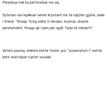
Përplasja nuk ka përfunduar me aq.
Qytetari i ka replikuar sërish kryetarit me të njëjtën gjuhë, duke
i thënë: “Shaqir Totaj edhe ti tënden, kryetar, shumë
përshëndeti, thuaju që i kam për qejfi. Turpi të mbuloft”.
Vetëm pastaj, shkrimi është fshirë, por “screenshot-i” është
bërë viral nëpër rrjetet sociale.