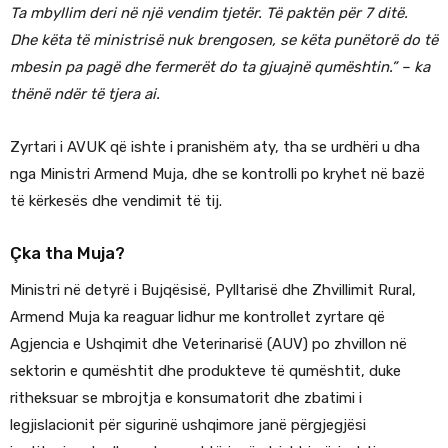
Ta mbyllim deri në një vendim tjetër. Të paktën për 7 ditë.
Dhe këta të ministrisë nuk brengosen, se këta punëtorë do të
mbesin pa pagë dhe fermerët do ta gjuajnë qumështin.” – ka
thënë ndër të tjera ai.
Zyrtari i AVUK që ishte i pranishëm aty, tha se urdhëri u dha
nga Ministri Armend Muja, dhe se kontrolli po kryhet në bazë
të kërkesës dhe vendimit të tij.
Çka tha Muja?
Ministri në detyrë i Bujqësisë, Pylltarisë dhe Zhvillimit Rural,
Armend Muja ka reaguar lidhur me kontrollet zyrtare që
Agjencia e Ushqimit dhe Veterinarisë (AUV) po zhvillon në
sektorin e qumështit dhe produkteve të qumështit, duke
ritheksuar se mbrojtja e konsumatorit dhe zbatimi i
legjislacionit për sigurinë ushqimore janë përgjegjësi