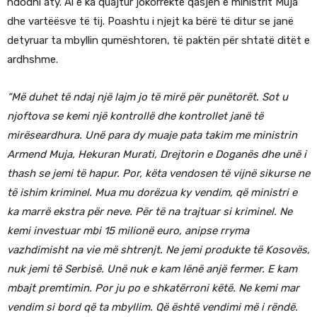
ndodhi aty. Ai e ka quajtur jokorrekte qasjen e ministrit Muja
dhe vartëësve të tij. Poashtu i njejt ka bërë të ditur se janë
detyruar ta mbyllin qumështoren, të paktën për shtatë ditët e
ardhshme.
“Më duhet të ndaj një lajm jo të mirë për punëtorët. Sot u
njoftova se kemi një kontrollë dhe kontrollet janë të
mirëseardhura. Unë para dy muaje pata takim me ministrin
Armend Muja, Hekuran Murati, Drejtorin e Doganës dhe unë i
thash se jemi të hapur. Por, këta vendosen të vijnë sikurse ne
të ishim kriminel. Mua mu dorëzua ky vendim, që ministri e
ka marrë ekstra për neve. Për të na trajtuar si kriminel. Ne
kemi investuar mbi 15 milionë euro, anipse rryma
vazhdimisht na vie më shtrenjt. Ne jemi produkte të Kosovës,
nuk jemi të Serbisë. Unë nuk e kam lënë anjë fermer. E kam
mbajt premtimin. Por ju po e shkatërroni këtë. Ne kemi mar
vendim si bord që ta mbyllim. Që është vendimi më i rëndë.