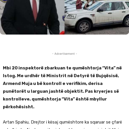
- Advertisement -
Mbi 20 inspektorë zbarkuan te qumështorja “Vita” në
Istog. Me urdhër të Ministrit në Detyrë të Bujqësisë,
Armend Muja u bë kontroll e verifikim, derisa
punëtorët u larguan jashtë objektit. Pas kryerjes së
kontrolleve, qumështorja “Vita” është mbyllur
përkohësisht.
Artan Spahiu, Drejtor i kësaj qumështore ka sqaruar se çfarë