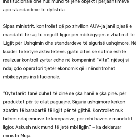
institucionale dhe nuk mund të jenë objekt i përjashtimeve
apo standardeve të dyfishta.
Sipas ministrit, kontrollet që po zhvillon AUV-ja janë pjesë e
mandatit të saj të rregullt ligjor për mbikëqyrjen e zbatimit të
Ligjit për Ushqimin dhe standardeve të sigurisë ushqimore. Në
kuadër të këtyre aktiviteteve, gjatë ditës së sotme është
realizuar kontroll zyrtar edhe në kompaninë “Vita”, njësoj si
ndaj çdo operatori tjetër ekonomik që i nënshtrohet
mbikëqyrjes institucionale.
“Qytetarët tanë duhet të dinë se çka hanë e çka pinë, për
produktet për të cilat paguajnë. Siguria ushqimore kërkon
zbatim të barabartë të ligjit për të gjithë. Kontrollet nuk
bëhen ndaj emrave të kompanive, por mbi bazën e mandatit
ligjor. Askush nuk mund të jetë mbi ligjin.” – ka deklaruar
ministri Muja.