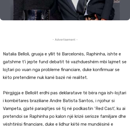
- Advertisement -
Natalia Belloli, gruaja e yllit të Barcelonës, Raphinha, ishte e
gatshme t’i jepte fund debatit të vazhdueshëm mbi lajmet se
lojtari po vuan nga probleme financiare, duke konfirmuar se
këto pretendime nuk kanë bazë në realitet.
Përgjigja e Bellolit erdhi pas deklaratave të bëra nga ish-lojtari
i kombëtares braziliane Andre Batista Santos, i njohur si
Vampeta, gjatë paraqitjes së tij në podkastin ‘Red Cast’, ku ai
pretendoi se Raphinha po kalon një krizë serioze familjare dhe
vështirësi financiare, duke e lidhur këtë me mundësinë e