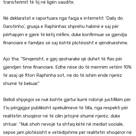
transferimit të tij në ligën saudite.
Në deklaratat e raportuara nga faqja e internetit ‘Daily do
Garotinho’, gruaja e Raphinhas shprehu habinë e saj për
përhapjen e gjerë të këtij rrëfimi, duke konfirmuar se gjendja
financiare e familjes së saj është plotësisht e qëndrueshme.
Ajo tha: “Sinqerisht, e gjej qesharake që duhet të flas për
gjendjen time financiare. Edhe nëse do të merrnim vetëm 10%
të asaj që fiton Raphinha sot, ne do të ishim ende njerëz
shumë të bekuar.”
Belloli shpjegoi se nuk kishte gjetur kurrë ndonjë justifikim për
t’iu përgjigjur publikisht spekulimeve të tilla, nga respekti për
realitetin shoqëror në të cilin jetojnë shumë njerëz, duke
shtuar: “Nuk shoh nevojë ta shfaq këtë në mediat sociale,
sepse jam plotësisht e vetëdijshme për realitetin shoqëror në