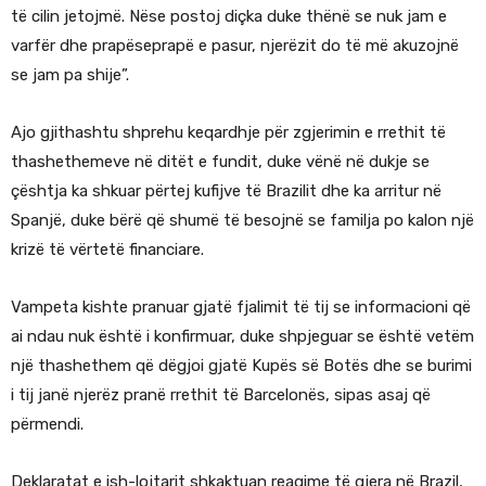
të cilin jetojmë. Nëse postoj diçka duke thënë se nuk jam e
varfër dhe prapëseprapë e pasur, njerëzit do të më akuzojnë
se jam pa shije”.
Ajo gjithashtu shprehu keqardhje për zgjerimin e rrethit të
thashethemeve në ditët e fundit, duke vënë në dukje se
çështja ka shkuar përtej kufijve të Brazilit dhe ka arritur në
Spanjë, duke bërë që shumë të besojnë se familja po kalon një
krizë të vërtetë financiare.
Vampeta kishte pranuar gjatë fjalimit të tij se informacioni që
ai ndau nuk është i konfirmuar, duke shpjeguar se është vetëm
një thashethem që dëgjoi gjatë Kupës së Botës dhe se burimi
i tij janë njerëz pranë rrethit të Barcelonës, sipas asaj që
përmendi.
Deklaratat e ish-lojtarit shkaktuan reagime të gjera në Brazil,