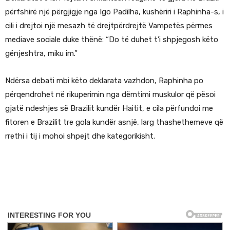
përfshirë një përgjigje nga Igo Padilha, kushëriri i Raphinha-s, i
cili i drejtoi një mesazh të drejtpërdrejtë Vampetës përmes
mediave sociale duke thënë: “Do të duhet t’i shpjegosh këto
gënjeshtra, miku im.”
Ndërsa debati mbi këto deklarata vazhdon, Raphinha po
përqendrohet në rikuperimin nga dëmtimi muskulor që pësoi
gjatë ndeshjes së Brazilit kundër Haitit, e cila përfundoi me
fitoren e Brazilit tre gola kundër asnjë, larg thashethemeve që
rrethi i tij i mohoi shpejt dhe kategorikisht.