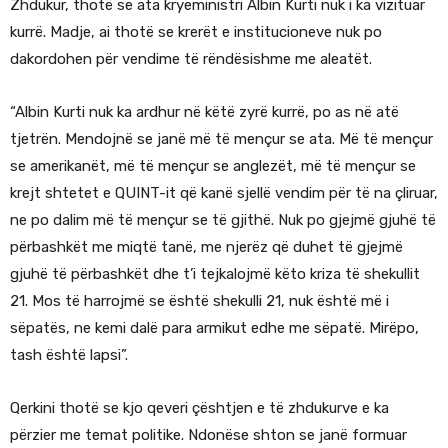
Zhdukur, thotë se ata kryeministri Albin Kurti nuk i ka vizituar
kurrë. Madje, ai thotë se krerët e institucioneve nuk po
dakordohen për vendime të rëndësishme me aleatët.
“Albin Kurti nuk ka ardhur në këtë zyrë kurrë, po as në atë
tjetrën. Mendojnë se janë më të mençur se ata. Më të mençur
se amerikanët, më të mençur se anglezët, më të mençur se
krejt shtetet e QUINT-it që kanë sjellë vendim për të na çliruar,
ne po dalim më të mençur se të gjithë. Nuk po gjejmë gjuhë të
përbashkët me miqtë tanë, me njerëz që duhet të gjejmë
gjuhë të përbashkët dhe t’i tejkalojmë këto kriza të shekullit
21. Mos të harrojmë se është shekulli 21, nuk është më i
sëpatës, ne kemi dalë para armikut edhe me sëpatë. Mirëpo,
tash është lapsi”.
Qerkini thotë se kjo qeveri çështjen e të zhdukurve e ka
përzier me temat politike. Ndonëse shton se janë formuar