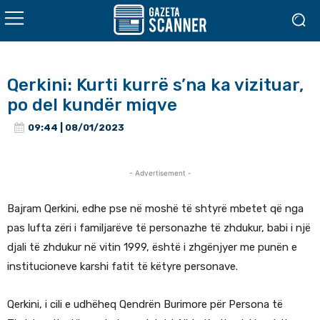
Qerkini: Kurti kurrë s’na ka vizituar,
po del kundër miqve
09:44 | 08/01/2023
- Advertisement -
Bajram Qerkini, edhe pse në moshë të shtyrë mbetet që nga
pas lufta zëri i familjarëve të personazhe të zhdukur, babi i një
djali të zhdukur në vitin 1999, është i zhgënjyer me punën e
institucioneve karshi fatit të këtyre personave.
Qerkini, i cili e udhëheq Qendrën Burimore për Persona të