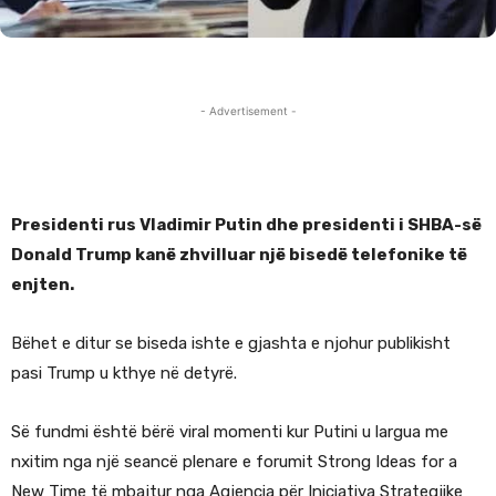
- Advertisement -
Presidenti rus Vladimir Putin dhe presidenti i SHBA-së
Donald Trump kanë zhvilluar një bisedë telefonike të
enjten.
Bëhet e ditur se biseda ishte e gjashta e njohur publikisht
pasi Trump u kthye në detyrë.
Së fundmi është bërë viral momenti kur Putini u largua me
nxitim nga një seancë plenare e forumit Strong Ideas for a
New Time të mbajtur nga Agjencia për Iniciativa Strategjike