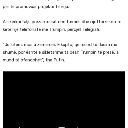
për të promovuar projekte të reja.
Ai i kërkoi falje prezantuesit dhe turmës dhe njoftoi se do të
ketë një telefonatë me Trumpin, përcjell Telegrafi.
“Ju lutem, mos u zemëroni. E kuptoj që mund të flasim më
shumë, por është e sikletshme ta bësh Trumpin të presë, ai
mund të ofendohet”, tha Putin.