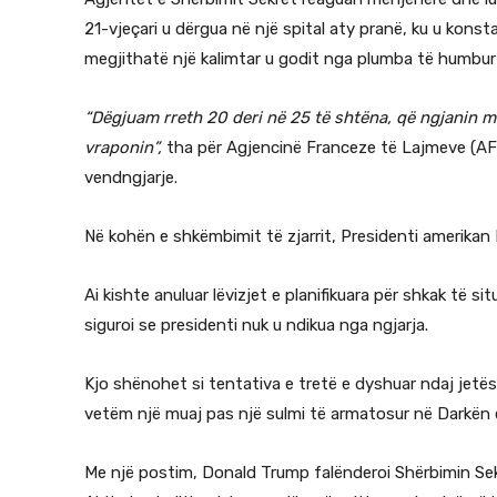
21-vjeçari u dërgua në një spital aty pranë, ku u konst
megjithatë një kalimtar u godit nga plumba të humbur
“Dëgjuam rreth 20 deri në 25 të shtëna, që ngjanin me 
vraponin”,
tha për Agjencinë Franceze të Lajmeve (AFP
vendngjarje.
Në kohën e shkëmbimit të zjarrit, Presidenti amerika
Ai kishte anuluar lëvizjet e planifikuara për shkak të s
siguroi se presidenti nuk u ndikua nga ngjarja.
Kjo shënohet si tentativa e tretë e dyshuar ndaj jetës 
vetëm një muaj pas një sulmi të armatosur në Darkën
Me një postim, Donald Trump falënderoi Shërbimin Sekr