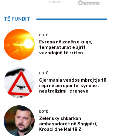
TË FUNDIT
BOTË
Evropa në zonën e kuqe,
temperaturat e ajrit
vazhdojnë të rriten
BOTË
Gjermania vendos mbrojtje të
reja në aeroporte, synohet
neutralizimi i dronëve
BOTË
Zelensky shkarkon
ambasadorët në Shqipëri,
Kroaci dhe Mal të Zi