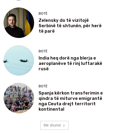
BOTË
Zelensky do të vizitojë
Serbinë të shtunën, për herë
të parë
BOTË
India heq dorë nga blerja e
aeroplanëve të rinj luftarakë
rusë
BOTË
Spanja kërkon transferimin e
qindra të miturve emigrantë
nga Ceuta drejt territorit
kontinental
Më shumë