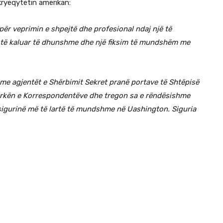
 kryeqytetin amerikan:
për veprimin e shpejtë dhe profesional ndaj një të
jë të kaluar të dhunshme dhe një fiksim të mundshëm me
 me agjentët e Shërbimit Sekret pranë portave të Shtëpisë
Darkën e Korrespondentëve dhe tregon sa e rëndësishme
 sigurinë më të lartë të mundshme në Uashington. Siguria