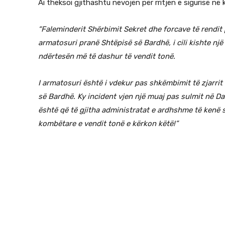
Ai theksoi gjithashtu nevojën për rritjen e sigurisë në
“Faleminderit Shërbimit Sekret dhe forcave të rendit 
armatosuri pranë Shtëpisë së Bardhë, i cili kishte n
ndërtesën më të dashur të vendit tonë.
I armatosuri është i vdekur pas shkëmbimit të zjarrit
së Bardhë. Ky incident vjen një muaj pas sulmit në 
është që të gjitha administratat e ardhshme të kenë
kombëtare e vendit tonë e kërkon këtë!”