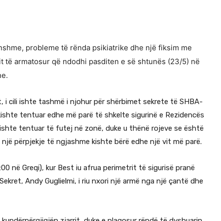
unshme, probleme të rënda psikiatrike dhe një fiksim me
it të armatosur që ndodhi pasditen e së shtunës (23/5) në
ne.
t, i cili ishte tashmë i njohur për shërbimet sekrete të SHBA-
ishte tentuar edhe më parë të shkelte sigurinë e Rezidencës
kishte tentuar të futej në zonë, duke u thënë rojeve se është
a një përpjekje të ngjashme kishte bërë edhe një vit më parë.
00 në Greqi), kur Best iu afrua perimetrit të sigurisë pranë
 Sekret, Andy Guglielmi, i riu nxori një armë nga një çantë dhe
undërpërgjigjën zjarrit, duke e plagosur rëndë të dyshuarin.