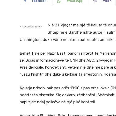
Facebook
WhatsApp
Viber
Një 21-vjeçar me një të kaluar të dh
- Advertisement -
Shtëpinë e Bardhë ishte autori i sulm
Uashington, duke vënë në alarm autoritetet amerika
Bëhet fjalë për Nazir Best, banor i shtetit të Merilendi
së. Sipas informacioneve të CNN dhe ABC, 21-vjeçari k
Presidenciale. Konkretisht, vetëm një ditë më parë ai 
“Jezu Krishti” dhe duke u kërkuar ta arrestonin, ndërs
Ngjarja ndodhi pak pas orës 18:00 sipas orës lokale (01:
ndërtesës historike. Siç deklaroi zëdhënësi i Shërbimit
hapi zjarr ndaj policëve në një pikë kontrolli.
Agjentët e Shërbimit Sekret reaguan menjëherë dhe iu k