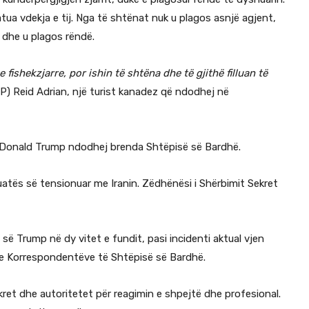
atua vdekja e tij. Nga të shtënat nuk u plagos asnjë agjent,
 dhe u plagos rëndë.
fishekzjarre, por ishin të shtëna dhe të gjithë filluan të
) Reid Adrian, një turist kanadez që ndodhej në
n Donald Trump ndodhej brenda Shtëpisë së Bardhë.
ituatës së tensionuar me Iranin. Zëdhënësi i Shërbimit Sekret
së Trump në dy vitet e fundit, pasi incidenti aktual vjen
 e Korrespondentëve të Shtëpisë së Bardhë.
et dhe autoritetet për reagimin e shpejtë dhe profesional.