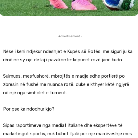
- Advertisement -
Nëse i keni ndjekur ndeshjet e Kupës së Botës, me siguri ju ka
rënë në sy një detaj i pazakontë: këpucët rozë janë kudo.
Sulmues, mesfushorë, mbrojtës e madje edhe portierë po
zbresin në fushë me nuanca rozë, duke e kthyer këtë ngjyrë
në një nga simbolet e turneut.
Por pse ka ndodhur kjo?
Sipas raportimeve nga mediat italiane dhe ekspertëve të
marketingut sportiv, nuk bëhet fjalë për një marrëveshje mes