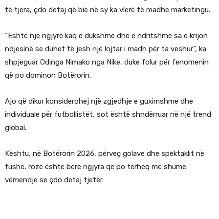
të tjera, çdo detaj që bie në sy ka vlerë të madhe marketingu.
“Është një ngjyrë kaq e dukshme dhe e ndritshme sa e krijon
ndjesinë se duhet të jesh një lojtar i madh për ta veshur”, ka
shpjeguar Odinga Nimako nga Nike, duke folur për fenomenin
që po dominon Botërorin.
Ajo që dikur konsiderohej një zgjedhje e guximshme dhe
individuale për futbollistët, sot është shndërruar në një trend
global.
Kështu, në Botërorin 2026, përveç golave dhe spektaklit në
fushë, rozë është bërë ngjyra që po tërheq më shumë
vëmendje se çdo detaj tjetër.