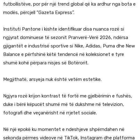
futbollistëve, por për një trend global që ka ardhur nga bota e
modës, përcjell “Gazeta Express”.
Instituti Pantone i kishte identifikuar disa nuanca rozë si
ngjyrat dominuese të sezonit Pranverë-Verë 2026, ndërsa
gjigantët e industrisë sportive si Nike, Adidas, Puma dhe New
Balance e përfshinë këtë tendencë në koleksionet e tyre
shumë kohë përpara nisjes së Botërorit.
Megjithatë, arsyeja nuk është vetëm estetike.
Ngjyra rozë krijon kontrast të fortë me gjelbërimin e fushës,
duke i bërë këpucët shumë më të dukshme në televizion,
fotografi dhe veçanërisht në rrjetet sociale.
Në një epokë ku momentet e ndeshjeve shpërndahen në
sekonda përmes videove në TikTok, Instagram dhe platforma