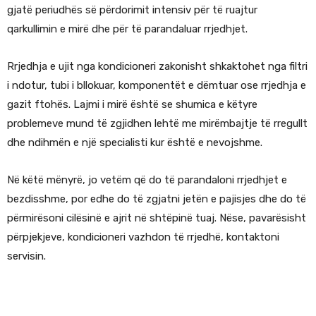
gjatë periudhës së përdorimit intensiv për të ruajtur
qarkullimin e mirë dhe për të parandaluar rrjedhjet.
Rrjedhja e ujit nga kondicioneri zakonisht shkaktohet nga filtri
i ndotur, tubi i bllokuar, komponentët e dëmtuar ose rrjedhja e
gazit ftohës. Lajmi i mirë është se shumica e këtyre
problemeve mund të zgjidhen lehtë me mirëmbajtje të rregullt
dhe ndihmën e një specialisti kur është e nevojshme.
Në këtë mënyrë, jo vetëm që do të parandaloni rrjedhjet e
bezdisshme, por edhe do të zgjatni jetën e pajisjes dhe do të
përmirësoni cilësinë e ajrit në shtëpinë tuaj. Nëse, pavarësisht
përpjekjeve, kondicioneri vazhdon të rrjedhë, kontaktoni
servisin.