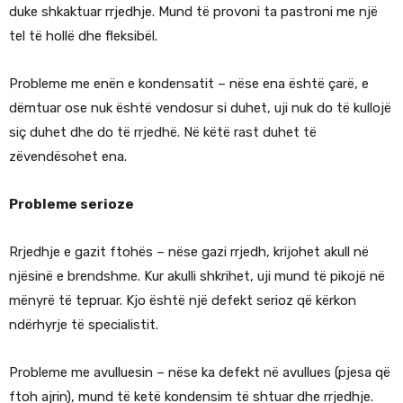
duke shkaktuar rrjedhje. Mund të provoni ta pastroni me një
tel të hollë dhe fleksibël.
Probleme me enën e kondensatit – nëse ena është çarë, e
dëmtuar ose nuk është vendosur si duhet, uji nuk do të kullojë
siç duhet dhe do të rrjedhë. Në këtë rast duhet të
zëvendësohet ena.
Probleme serioze
Rrjedhje e gazit ftohës – nëse gazi rrjedh, krijohet akull në
njësinë e brendshme. Kur akulli shkrihet, uji mund të pikojë në
mënyrë të tepruar. Kjo është një defekt serioz që kërkon
ndërhyrje të specialistit.
Probleme me avulluesin – nëse ka defekt në avullues (pjesa që
ftoh ajrin), mund të ketë kondensim të shtuar dhe rrjedhje.