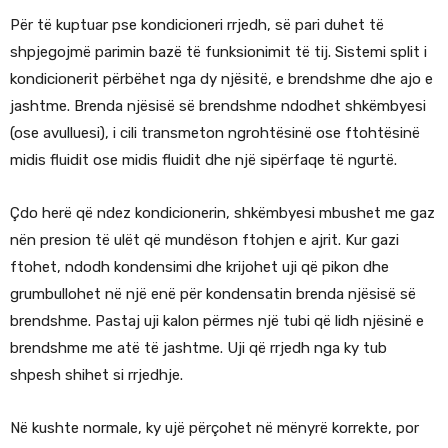
Për të kuptuar pse kondicioneri rrjedh, së pari duhet të
shpjegojmë parimin bazë të funksionimit të tij. Sistemi split i
kondicionerit përbëhet nga dy njësitë, e brendshme dhe ajo e
jashtme. Brenda njësisë së brendshme ndodhet shkëmbyesi
(ose avulluesi), i cili transmeton ngrohtësinë ose ftohtësinë
midis fluidit ose midis fluidit dhe një sipërfaqe të ngurtë.
Çdo herë që ndez kondicionerin, shkëmbyesi mbushet me gaz
nën presion të ulët që mundëson ftohjen e ajrit. Kur gazi
ftohet, ndodh kondensimi dhe krijohet uji që pikon dhe
grumbullohet në një enë për kondensatin brenda njësisë së
brendshme. Pastaj uji kalon përmes një tubi që lidh njësinë e
brendshme me atë të jashtme. Uji që rrjedh nga ky tub
shpesh shihet si rrjedhje.
Në kushte normale, ky ujë përçohet në mënyrë korrekte, por