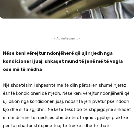
- Advertisement -
Nëse keni vërejtur ndonjëherë që uji rrjedh nga
kondicioneri juaj, shkaqet mund të jenë më të vogla
ose më të mëdha
Një shqetësim i shpeshtë me të cilin përballen shumë njerëz
është kondicioneri që rrjedh. Nëse keni vërejtur ndonjëherë që
uji pikon nga kondicioneri juaj, ndoshta jeni pyetur pse ndodh
kjo dhe si ta zgjidhni. Në këtë tekst do të shpjegojmë shkaqet
e mundshme të rrjedhjes dhe do të ofrojmë zgjidhje praktike
për ta mbajtur shtëpinë tuaj të freskët dhe të thatë.