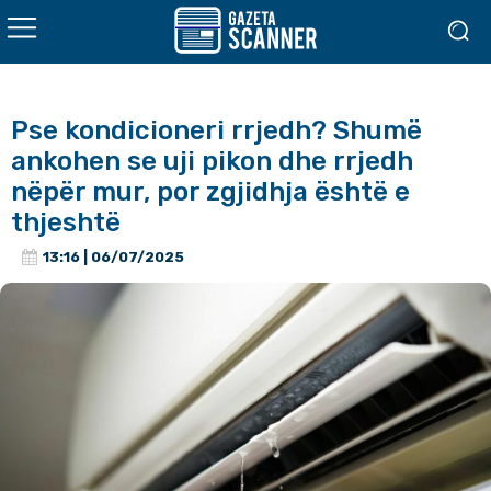
Pse kondicioneri rrjedh? Shumë
ankohen se uji pikon dhe rrjedh
nëpër mur, por zgjidhja është e
thjeshtë
13:16 | 06/07/2025