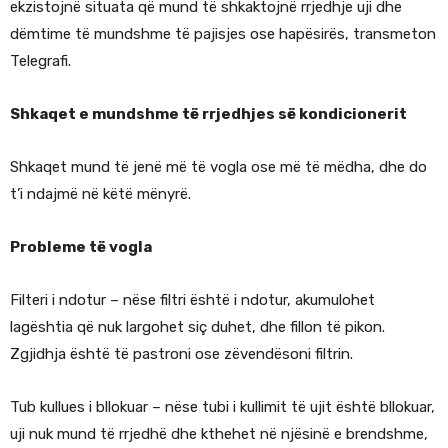
ekzistojnë situata që mund të shkaktojnë rrjedhje uji dhe
dëmtime të mundshme të pajisjes ose hapësirës, transmeton
Telegrafi.
Shkaqet e mundshme të rrjedhjes së kondicionerit
Shkaqet mund të jenë më të vogla ose më të mëdha, dhe do
t’i ndajmë në këtë mënyrë.
Probleme të vogla
Filteri i ndotur – nëse filtri është i ndotur, akumulohet
lagështia që nuk largohet siç duhet, dhe fillon të pikon.
Zgjidhja është të pastroni ose zëvendësoni filtrin.
Tub kullues i bllokuar – nëse tubi i kullimit të ujit është bllokuar,
uji nuk mund të rrjedhë dhe kthehet në njësinë e brendshme,