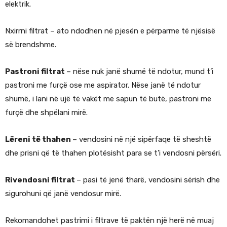
elektrik.
Nxirrni filtrat – ato ndodhen në pjesën e përparme të njësisë
së brendshme.
Pastroni filtrat
– nëse nuk janë shumë të ndotur, mund t’i
pastroni me furçë ose me aspirator. Nëse janë të ndotur
shumë, i lani në ujë të vakët me sapun të butë, pastroni me
furçë dhe shpëlani mirë.
Lëreni të thahen
– vendosini në një sipërfaqe të sheshtë
dhe prisni që të thahen plotësisht para se t’i vendosni përsëri.
Rivendosni filtrat
– pasi të jenë tharë, vendosini sërish dhe
sigurohuni që janë vendosur mirë.
Rekomandohet pastrimi i filtrave të paktën një herë në muaj