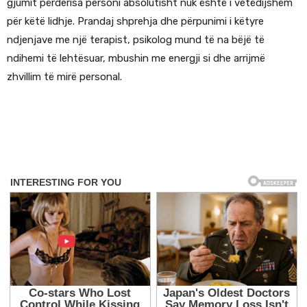
gjumit përderisa personi absolutisht nuk është i vetëdijshëm
për këtë lidhje. Prandaj shprehja dhe përpunimi i këtyre
ndjenjave me një terapist, psikolog mund të na bëjë të
ndihemi të lehtësuar, mbushin me energji si dhe arrijmë
zhvillim të mirë personal.