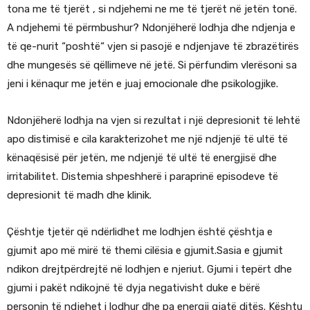
tona me të tjerët , si ndjehemi ne me të tjerët në jetën tonë.
A ndjehemi të përmbushur? Ndonjëherë lodhja dhe ndjenja e
të qe-nurit “poshtë“ vjen si pasojë e ndjenjave të zbrazëtirës
dhe mungesës së qëllimeve në jetë. Si përfundim vlerësoni sa
jeni i kënaqur me jetën e juaj emocionale dhe psikologjike.
Ndonjëherë lodhja na vjen si rezultat i një depresionit të lehtë
apo distimisë e cila karakterizohet me një ndjenjë të ultë të
kënaqësisë për jetën, me ndjenjë të ultë të energjisë dhe
irritabilitet. Distemia shpeshherë i paraprinë episodeve të
depresionit të madh dhe klinik.
Çështje tjetër që ndërlidhet me lodhjen është çështja e
gjumit apo më mirë të themi cilësia e gjumit.Sasia e gjumit
ndikon drejtpërdrejtë në lodhjen e njeriut. Gjumi i tepërt dhe
gjumi i pakët ndikojnë të dyja negativisht duke e bërë
personin të ndjehet i lodhur dhe pa energji gjatë ditës. Kështu