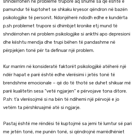
shndërrohen në probleme trupore aq shumë sa që është e
pamundur të kuptohet se shkaku kryesor qëndron në bazën
psikologjike të personit. Ndonjëherë ndodh edhe e kundërta
p.sh problemet trupore si dhimbjet kronike etj mund të
shndërrohen në problem psikologjike si ankthi apo depresioni
dhe kështu mendja dhe trupi bëhen të pandashme në
përpjekjen tonë për ta definuar një problem.
Kur marrim në konsideratë faktorët psikologjikë atëherë një
ndër hapat e parë është edhe vlerësimi i jetës tonë të
brendshme emocionale – që do të thotë se duhet shikuar më
parë kualitetin sesa “vetë ngjarjen” e përvojave tona ditore.
P.sh: t’a vlerësojmë si na bën të ndihemi një përvojë e jo
vetëm ta përshkruajmë atë si ngjarje.
Pastaj është me rëndësi të kuptojmë sa jemi të lumtur së pari
me jetën tonë, me punën tonë, si qëndrojnë marrëdhëniet