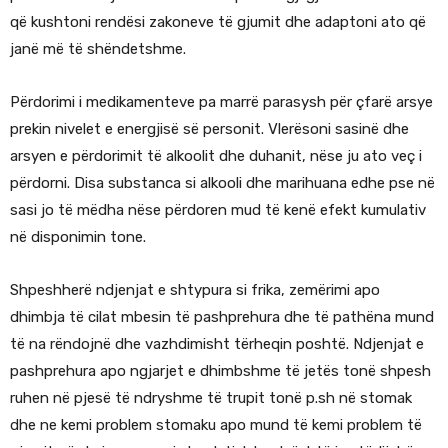
që kushtoni rendësi zakoneve të gjumit dhe adaptoni ato që
janë më të shëndetshme.
Përdorimi i medikamenteve pa marrë parasysh për çfarë arsye
prekin nivelet e energjisë së personit. Vlerësoni sasinë dhe
arsyen e përdorimit të alkoolit dhe duhanit, nëse ju ato veç i
përdorni. Disa substanca si alkooli dhe marihuana edhe pse në
sasi jo të mëdha nëse përdoren mud të kenë efekt kumulativ
në disponimin tone.
Shpeshherë ndjenjat e shtypura si frika, zemërimi apo
dhimbja të cilat mbesin të pashprehura dhe të pathëna mund
të na rëndojnë dhe vazhdimisht tërheqin poshtë. Ndjenjat e
pashprehura apo ngjarjet e dhimbshme të jetës tonë shpesh
ruhen në pjesë të ndryshme të trupit tonë p.sh në stomak
dhe ne kemi problem stomaku apo mund të kemi problem të