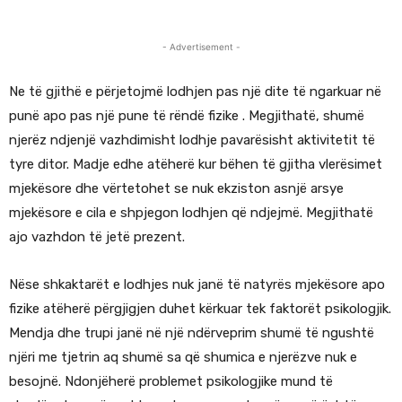
- Advertisement -
Ne të gjithë e përjetojmë lodhjen pas një dite të ngarkuar në
punë apo pas një pune të rëndë fizike . Megjithatë, shumë
njerëz ndjenjë vazhdimisht lodhje pavarësisht aktivitetit të
tyre ditor. Madje edhe atëherë kur bëhen të gjitha vlerësimet
mjekësore dhe vërtetohet se nuk ekziston asnjë arsye
mjekësore e cila e shpjegon lodhjen që ndjejmë. Megjithatë
ajo vazhdon të jetë prezent.
Nëse shkaktarët e lodhjes nuk janë të natyrës mjekësore apo
fizike atëherë përgjigjen duhet kërkuar tek faktorët psikologjik.
Mendja dhe trupi janë në një ndërveprim shumë të ngushtë
njëri me tjetrin aq shumë sa që shumica e njerëzve nuk e
besojnë. Ndonjëherë problemet psikologjike mund të