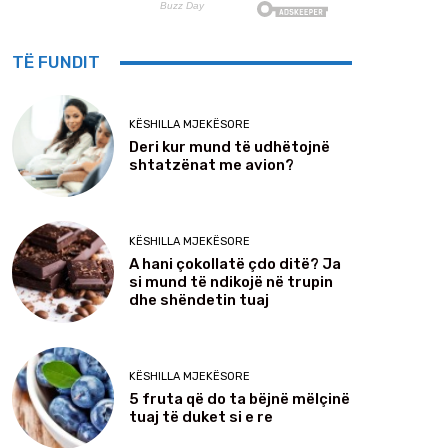
TË FUNDIT
KËSHILLA MJEKËSORE
Deri kur mund të udhëtojnë
shtatzënat me avion?
KËSHILLA MJEKËSORE
A hani çokollatë çdo ditë? Ja
si mund të ndikojë në trupin
dhe shëndetin tuaj
KËSHILLA MJEKËSORE
5 fruta që do ta bëjnë mëlçinë
tuaj të duket si e re