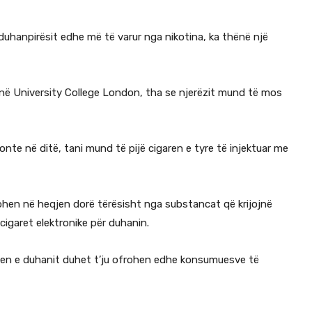
-duhanpirësit edhe më të varur nga nikotina, ka thënë një
i në University College London, tha se njerëzit mund të mos
nte në ditë, tani mund të pijë cigaren e tyre të injektuar me
ohen në heqjen dorë tërësisht nga substancat që krijojnë
cigaret elektronike për duhanin.
nien e duhanit duhet t’ju ofrohen edhe konsumuesve të