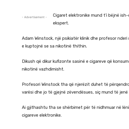
Cigaret elektronike mund t’i bëjnë ish
- Advertisement -
ekspert.
Adam Winstock, një psikiatër klinik dhe profesor nder
e kuptojnë se sa nikotinë thithin.
Dikush që dikur kufizonte sasinë e cigareve që konsumo
nikotinë vazhdimisht.
Profesori Winstock tha që njerëzit duhet të përqendr
varësi dhe jo të gjejnë zëvendësues, siç mund të jenë 
Ai gjithashtu tha se shërbimet për të nidhmuar në lë
cigareve elektronike.