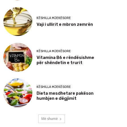
KËSHILLA MJEKËSORE
Vaji i ullirit e mbron zemrën
KËSHILLA MJEKËSORE
Vitamina B6 e rëndësishme
për shëndetin e trurit
KËSHILLA MJEKËSORE
Dieta mesdhetare pakëson
humbjen e dëgjimit
Më shumë