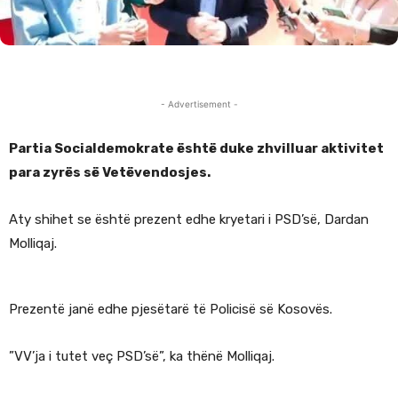
- Advertisement -
Partia Socialdemokrate është duke zhvilluar aktivitet
para zyrës së Vetëvendosjes.
Aty shihet se është prezent edhe kryetari i PSD’së, Dardan
Molliqaj.
Prezentë janë edhe pjesëtarë të Policisë së Kosovës.
”VV’ja i tutet veç PSD’së”, ka thënë Molliqaj.