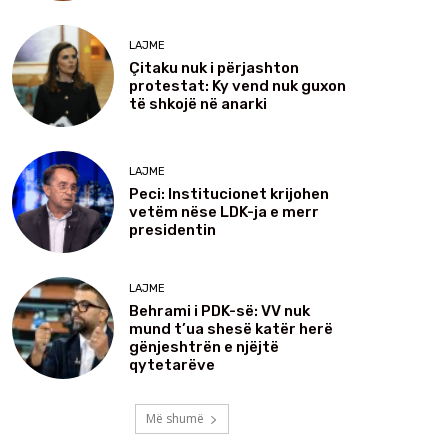
LAJME
Çitaku nuk i përjashton
protestat: Ky vend nuk guxon
të shkojë në anarki
LAJME
Peci: Institucionet krijohen
vetëm nëse LDK-ja e merr
presidentin
LAJME
Behrami i PDK-së: VV nuk
mund t’ua shesë katër herë
gënjeshtrën e njëjtë
qytetarëve
Më shumë