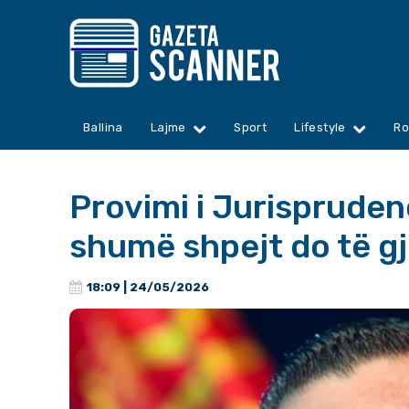
Ballina
Lajme
Sport
Lifestyle
Ro
Provimi i Jurispruden
shumë shpejt do të gj
18:09 | 24/05/2026