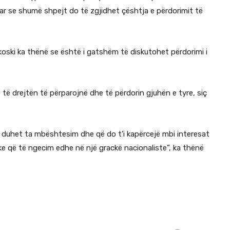
uar se shumë shpejt do të zgjidhet çështja e përdorimit të
ckoski ka thënë se është i gatshëm të diskutohet përdorimi i
të drejtën të përparojnë dhe të përdorin gjuhën e tyre, siç
ë duhet ta mbështesim dhe që do t’i kapërcejë mbi interesat
ke që të ngecim edhe në një grackë nacionaliste”, ka thënë