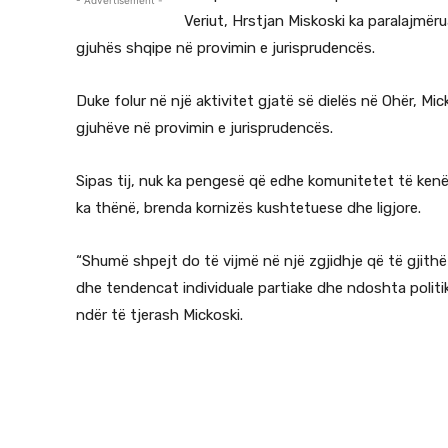
Veriut, Hrstjan Miskoski ka paralajmër
gjuhës shqipe në provimin e jurisprudencës.
Duke folur në një aktivitet gjatë së dielës në Ohër, Mi
gjuhëve në provimin e jurisprudencës.
Sipas tij, nuk ka pengesë që edhe komunitetet të kenë 
ka thënë, brenda kornizës kushtetuese dhe ligjore.
“Shumë shpejt do të vijmë në një zgjidhje që të gjith
dhe tendencat individuale partiake dhe ndoshta politi
ndër të tjerash Mickoski.