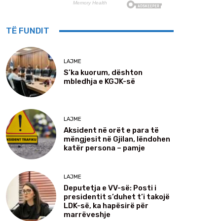
TË FUNDIT
LAJME
S’ka kuorum, dështon
mbledhja e KGJK-së
LAJME
Aksident në orët e para të
mëngjesit në Gjilan, lëndohen
katër persona – pamje
LAJME
Deputetja e VV-së: Posti i
presidentit s’duhet t’i takojë
LDK-së, ka hapësirë për
marrëveshje