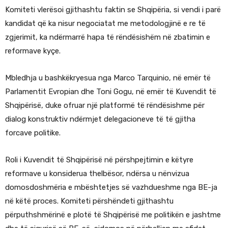
Komiteti vlerësoi gjithashtu faktin se Shqipëria, si vendi i parë
kandidat që ka nisur negociatat me metodologjinë e re të
zgjerimit, ka ndërmarrë hapa të rëndësishëm në zbatimin e
reformave kyçe.
Mbledhja u bashkëkryesua nga Marco Tarquinio, në emër të
Parlamentit Evropian dhe Toni Gogu, në emër të Kuvendit të
Shqipërisë, duke ofruar një platformë të rëndësishme për
dialog konstruktiv ndërmjet delegacioneve të të gjitha
forcave politike.
Roli i Kuvendit të Shqipërisë në përshpejtimin e këtyre
reformave u konsiderua thelbësor, ndërsa u nënvizua
domosdoshmëria e mbështetjes së vazhdueshme nga BE-ja
në këtë proces. Komiteti përshëndeti gjithashtu
përputhshmërinë e plotë të Shqipërisë me politikën e jashtme