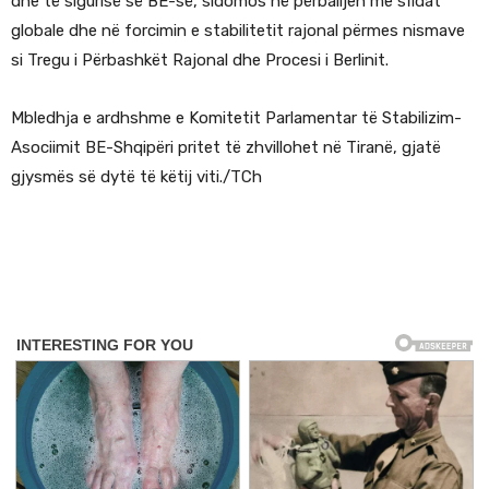
dhe të sigurisë së BE-së, sidomos në përballjen me sfidat
globale dhe në forcimin e stabilitetit rajonal përmes nismave
si Tregu i Përbashkët Rajonal dhe Procesi i Berlinit.
Mbledhja e ardhshme e Komitetit Parlamentar të Stabilizim-
Asociimit BE-Shqipëri pritet të zhvillohet në Tiranë, gjatë
gjysmës së dytë të këtij viti./TCh