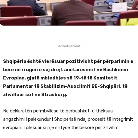
- Advertisement -
Shqipëria është vlerësuar pozitivisht për përparimin e
bërë në rrugën e saj drejt anëtarësimit në Bashkimin
Evropian, gjatë mbledhjes së 19-të të Komitetit
Parlamentar të Stabilizim-Asociimit BE-Shqipëri, të
zhvilluar sot në Strasburg.
Në deklaratën përmbyllëse të përbashkët, u theksua
angazhimi i palëkundur i Shqipërisë ndaj procesit të integrimit
evropian, i cilësuar si një shtysë thelbësore për zhvillim.