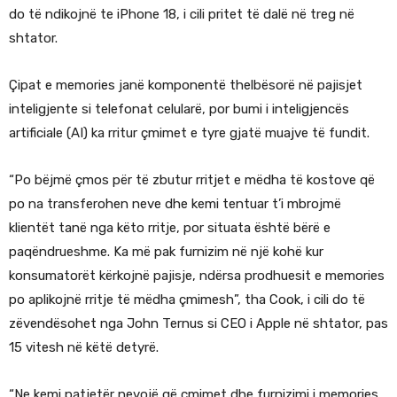
do të ndikojnë te iPhone 18, i cili pritet të dalë në treg në
shtator.
Çipat e memories janë komponentë thelbësorë në pajisjet
inteligjente si telefonat celularë, por bumi i inteligjencës
artificiale (AI) ka rritur çmimet e tyre gjatë muajve të fundit.
“Po bëjmë çmos për të zbutur rritjet e mëdha të kostove që
po na transferohen neve dhe kemi tentuar t’i mbrojmë
klientët tanë nga këto rritje, por situata është bërë e
paqëndrueshme. Ka më pak furnizim në një kohë kur
konsumatorët kërkojnë pajisje, ndërsa prodhuesit e memories
po aplikojnë rritje të mëdha çmimesh”, tha Cook, i cili do të
zëvendësohet nga John Ternus si CEO i Apple në shtator, pas
15 vitesh në këtë detyrë.
“Ne kemi patjetër nevojë që çmimet dhe furnizimi i memories