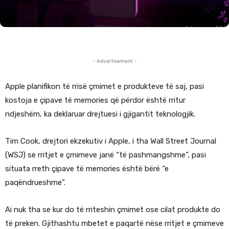
- Advertisement -
Apple planifikon të rrisë çmimet e produkteve të saj, pasi
kostoja e çipave të memories që përdor është rritur
ndjeshëm, ka deklaruar drejtuesi i gjigantit teknologjik.
Tim Cook, drejtori ekzekutiv i Apple, i tha Wall Street Journal
(WSJ) se rritjet e çmimeve janë “të pashmangshme”, pasi
situata rreth çipave të memories është bërë “e
paqëndrueshme”.
Ai nuk tha se kur do të rriteshin çmimet ose cilat produkte do
të preken. Gjithashtu mbetet e paqartë nëse rritjet e çmimeve