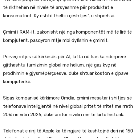
të rikthehen në nivele të arsyeshme për produktet e
konsumatorit. Ky është thelbi i çështjes”, u shpreh ai.
Çmimi i RAM-it, zakonisht një nga komponentët më të lirë të
kompjuterit, pasqyron rritje mbi dyfishin e çmimit.
Përveç rritjes së kërkesës për AI, lufta në Iran ka ndërprerë
gjithashtu furnizimin global me helium, një gaz kyç në
prodhimin e gjysmëpërçuesve, duke shtuar koston e çipave
kompjuterikë.
Sipas kompanisë kërkimore Omdia, çmimi mesatar i shitjes së
telefonave inteligjentë në nivel global pritet të rritet me rreth
20% në vitin 2026, duke arritur nivelin më të lartë historik.
Telefonat e rinj të Apple ka të ngjarë të kushtojnë deri në 150