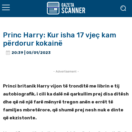
Princ Harry: Kur isha 17 vjeç kam
përdorur kokainë
20:39 | 05/01/2023
- Advertisement -
Princi britanik Harry vijon të tronditë me librin e tij
autobiografik, i cili ka dalë në qarkullim prej disa ditësh
dhe që në një farë mënyrë tregon anën e errët të
familjes mbretërore, që shumë prej nesh nuk e dinte
që ekzistonte.