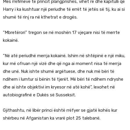
Mes rrëfimeve të princit plangprishës, vihet re dhe kapitulli që
Harry i ka kushtuar një periudhe të errët të jetës së tij, ku ai si
shumë të rinj ra në kthetrat e drogës.
“Mbretërori” tregon se në moshën 17 vjeçare nisi të merrte
kokainë.
“Në atë periudhë merrja kokainë. Ishim në shtëpinë e një miku,
kur më ofruan një vizë dhe që nga ai moment nisa të merrja
dhe unë. Nuk ishte shumë argëtuese, dhe nuk më bëri të
ndihem i lumtur si bënin të tjerët. Më bëri të ndihem ndryshe
dhe ai ishte objektivi im kryesor në atë kohë”, lexohet në
autobiografinë e Dukës së Susseksit.
Gjithashtu, në libër princi është rrëfyer se gjatë kohës kur
shërbeu në Afganistan ka vrarë plot 25 talebanë.