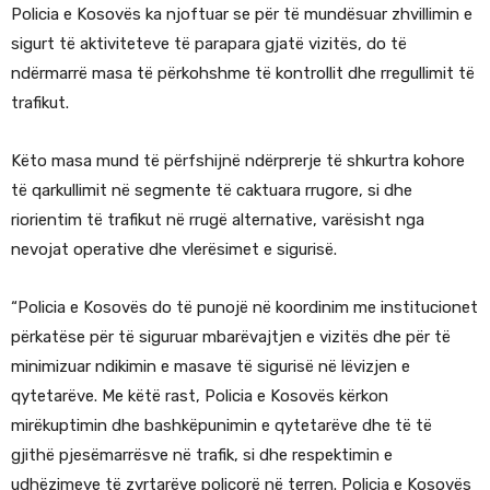
Policia e Kosovës ka njoftuar se për të mundësuar zhvillimin e
sigurt të aktiviteteve të parapara gjatë vizitës, do të
ndërmarrë masa të përkohshme të kontrollit dhe rregullimit të
trafikut.
Këto masa mund të përfshijnë ndërprerje të shkurtra kohore
të qarkullimit në segmente të caktuara rrugore, si dhe
riorientim të trafikut në rrugë alternative, varësisht nga
nevojat operative dhe vlerësimet e sigurisë.
“Policia e Kosovës do të punojë në koordinim me institucionet
përkatëse për të siguruar mbarëvajtjen e vizitës dhe për të
minimizuar ndikimin e masave të sigurisë në lëvizjen e
qytetarëve. Me këtë rast, Policia e Kosovës kërkon
mirëkuptimin dhe bashkëpunimin e qytetarëve dhe të të
gjithë pjesëmarrësve në trafik, si dhe respektimin e
udhëzimeve të zyrtarëve policorë në terren. Policia e Kosovës