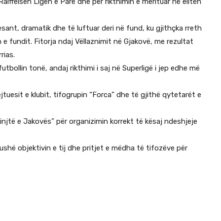
Raiffeisen Ligën e Parë dhe për rikthimin e merituar në elitën
sant, dramatik dhe të luftuar deri në fund, ku gjithçka rreth
n e fundit. Fitorja ndaj Vëllaznimit në Gjakovë, me rezultat
rias.
bollin tonë, andaj rikthimi i saj në Superligë i jep edhe më
jtuesit e klubit, tifogrupin “Forca” dhe të gjithë qytetarët e
injtë e Jakovës” për organizimin korrekt të kësaj ndeshjeje
hë objektivin e tij dhe pritjet e mëdha të tifozëve për