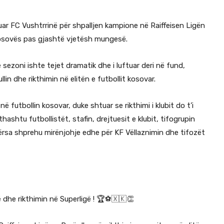
uar FC Vushtrrinë për shpalljen kampione në Raiffeisen Ligën
Kosovës pas gjashtë vjetësh mungesë.
e sezoni ishte tejet dramatik dhe i luftuar deri në fund,
llin dhe rikthimin në elitën e futbollit kosovar.
 futbollin kosovar, duke shtuar se rikthimi i klubit do t’i
thashtu futbollistët, stafin, drejtuesit e klubit, tifogrupin
dërsa shprehu mirënjohje edhe për KF Vëllaznimin dhe tifozët
ë dhe rikthimin në Superligë ! 🏆⚽🇽🇰👏