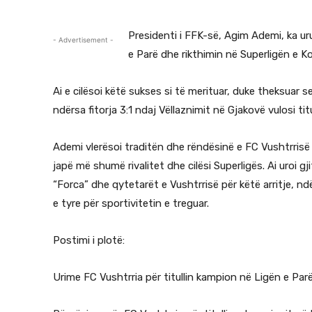
Presidenti i FFK-së, Agim Ademi, ka ur
- Advertisement -
e Parë dhe rikthimin në Superligën e 
Ai e cilësoi këtë sukses si të merituar, duke theksuar s
ndërsa fitorja 3:1 ndaj Vëllaznimit në Gjakovë vulosi titu
Ademi vlerësoi traditën dhe rëndësinë e FC Vushtrrisë në
japë më shumë rivalitet dhe cilësi Superligës. Ai uroi gji
“Forca” dhe qytetarët e Vushtrrisë për këtë arritje, n
e tyre për sportivitetin e treguar.
Postimi i plotë:
Urime FC Vushtrria për titullin kampion në Ligën e Par