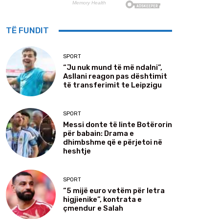
TË FUNDIT
SPORT
“Ju nuk mund të më ndalni”,
Asllani reagon pas dështimit
të transferimit te Leipzigu
SPORT
Messi donte të linte Botërorin
për babain: Drama e
dhimbshme që e përjetoi në
heshtje
SPORT
“5 mijë euro vetëm për letra
higjienike”, kontrata e
çmendur e Salah