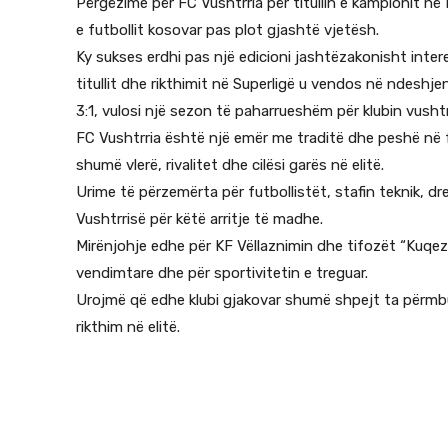
Përgëzime për FC Vushtrria për titullin e kampionit në 
e futbollit kosovar pas plot gjashtë vjetësh.
Ky sukses erdhi pas një edicioni jashtëzakonisht intere
titullit dhe rikthimit në Superligë u vendos në ndeshje
3:1, vulosi një sezon të paharrueshëm për klubin vushtr
FC Vushtrria është një emër me traditë dhe peshë në fut
shumë vlerë, rivalitet dhe cilësi garës në elitë.
Urime të përzemërta për futbollistët, stafin teknik, dre
Vushtrrisë për këtë arritje të madhe.
Mirënjohje edhe për KF Vëllaznimin dhe tifozët “Kuqez
vendimtare dhe për sportivitetin e treguar.
Urojmë që edhe klubi gjakovar shumë shpejt ta përmbus
rikthim në elitë.