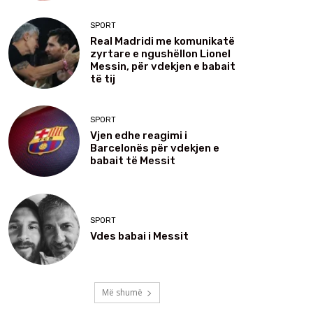
SPORT
Real Madridi me komunikatë
zyrtare e ngushëllon Lionel
Messin, për vdekjen e babait
të tij
SPORT
Vjen edhe reagimi i
Barcelonës për vdekjen e
babait të Messit
SPORT
Vdes babai i Messit
Më shumë