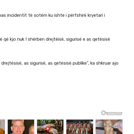
as incidentit të sotëm ku ishte i përfshirë kryetari i
 që kjo nuk I shërben drejtëisë, sigurisë e as qetësisë
ejtësisë, as sigurisë, as qetësisë publike”, ka shkruar ajo