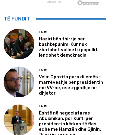
TË FUNDIT
LAJME
Haziri bën thirrje për
bashkëpunim: Kur nuk
zbatohet vullneti i popullit,
lëndohet demokracia
LAJME
Vela: Opozita para dilemës –
marrëveshje për presidentin
me VV-në, ose zgjedhje në
dhjetor
LAJME
Është në negociata me
Abdixhikun, por Kurti për
presidentin kërkon të flas
edhe me Hamzën dhe Gjinin:
Jam i interesuar