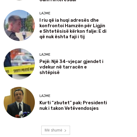
LAJME
I riu që ia huqi adresës dhe
konfrontoi Hamzën për Ligjin
e Shtetësisë kërkon falje: E di
që nuk ështa faji i tij
LAJME
Pejë: Një 34-vjeçar gjendet i
vdekur në tarracën e
shtëpisë
LAJME
Kurti “zbutet” pak: Presidenti
nuk i takon Vetëvendosjes
Më shumë