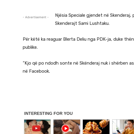
Njësia Speciale gjendet në Skenderaj, p
- Advertisement -
Skenderajt Sami Lushtaku.
Për këtë ka reaguar Blerta Deliu nga PDK-ja, duke thënë
publike.
“Kjo që po ndodh sonte në Skënderaj nuk i shërben as dr
në Facebook.