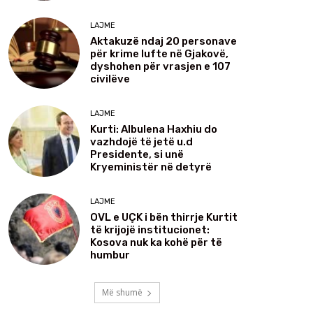
LAJME
Aktakuzë ndaj 20 personave
për krime lufte në Gjakovë,
dyshohen për vrasjen e 107
civilëve
LAJME
Kurti: Albulena Haxhiu do
vazhdojë të jetë u.d
Presidente, si unë
Kryeministër në detyrë
LAJME
OVL e UÇK i bën thirrje Kurtit
të krijojë institucionet:
Kosova nuk ka kohë për të
humbur
Më shumë