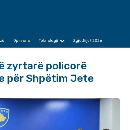
zë
Opinione
Teknologji
Zgjedhjet 2026
ë zyrtarë policorë
e për Shpëtim Jete