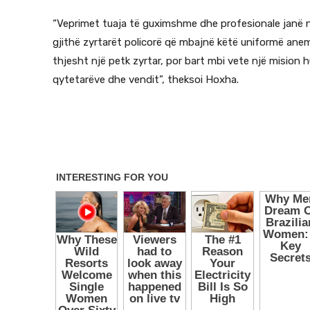
“Veprimet tuaja të guximshme dhe profesionale janë nj
gjithë zyrtarët policorë që mbajnë këtë uniformë ane
thjesht një petk zyrtar, por bart mbi vete një mision
qytetarëve dhe vendit”, theksoi Hoxha.