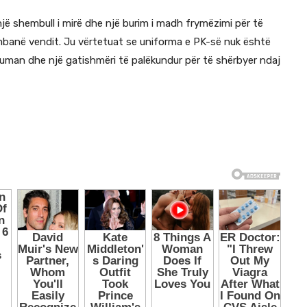
ë shembull i mirë dhe një burim i madh frymëzimi për të
mbanë vendit. Ju vërtetuat se uniforma e PK-së nuk është
 human dhe një gatishmëri të palëkundur për të shërbyer ndaj