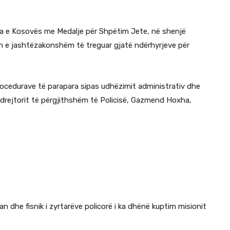
ia e Kosovës
me Medalje për Shpëtim Jete, në shenjë
in e jashtëzakonshëm të treguar gjatë ndërhyrjeve për
rocedurave të parapara sipas udhëzimit administrativ dhe
drejtorit të përgjithshëm të Policisë,
Gazmend Hoxha
,
man dhe fisnik i zyrtarëve policorë i ka dhënë kuptim misionit