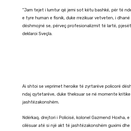
“Jam tejet i lumtur që jemi sot këtu bashkë, për të nde
e tyre human e fisnik, duke rrezikuar vetveten, i dhanë
dëshmojnë se, përveç profesionalizmit të lartë, pjesë
deklaroi Sveçla.
Ai shtoi se veprimet heroike të zyrtarëve policorë dë
ndaj qytetarëve, duke theksuar se në momente kritik
jashtëzakonshëm.
Ndërkaq, drejtori i Policisë, kolonel Gazmend Hoxha, e v
cilësuar atë si një akt të jashtëzakonshëm guximi dhe 