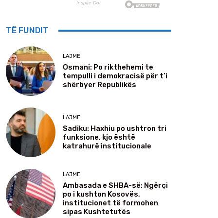
TË FUNDIT
LAJME
Osmani: Po rikthehemi te
tempulli i demokracisë për t’i
shërbyer Republikës
LAJME
Sadiku: Haxhiu po ushtron tri
funksione, kjo është
katrahurë institucionale
LAJME
Ambasada e SHBA-së: Ngërçi
po i kushton Kosovës,
institucionet të formohen
sipas Kushtetutës