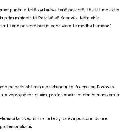
ruar punën e tetë zyrtarëve tanë policorë, të cilët me aktin
 kuptim misionit të Policisë së Kosovës. Këto akte
tarët tanë policorë bartin edhe vlera të mëdha humane”,
shmojnë përkushtimin e palëkundur të Policisë së Kosovës
e ata veprojnë me guxim, profesionalizëm dhe humanizëm të
lerësoi lart veprimin e tetë zyrtarëve policorë, duke e
profesionalizmi.