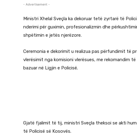
- Advertisement -
Ministri Xhelal Sveçla
ka dekoruar tetë zyrtarë të
Polic
nderimi për guximin, profesionalizmin dhe përkushtim
shpëtimin e jetës njerëzore.
Ceremonia e dekorimit u realizua pas përfundimit të p
vlerësimit nga komisioni vlerësues, me rekomandim të 
bazuar në Ligjin e Policisë.
Gjatë fjalimit të tij, ministri Sveçla theksoi se akti hu
të Policisë së Kosovës.