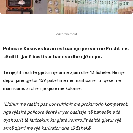
- Advertisement -
Policia e Kosovës ka arrestuar një person në Prishtinë,
të cilit i janë bastisur banesa dhe një depo.
Të njëjtit i është gjetur një armë zjarri dhe 13 fishekë. Në një
depo, janë gjetur 159 paketime me marihuanë, tri qese me
marihuanë, si dhe një qese me kokainë.
“Lidhur me rastin pas konsultimit me prokurorin kompetent,
nga njësitë policore është kryer basitsje në banesën e të
dyshuarit të lartcekur, ku gjatë kontrollit është gjetur një
armë zjarri me një karikator dhe 13 fishekë.