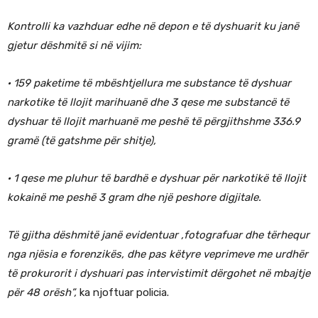
Kontrolli ka vazhduar edhe në depon e të dyshuarit ku janë
gjetur dëshmitë si në vijim:
· 159 paketime të mbështjellura me substance të dyshuar
narkotike të llojit marihuanë dhe 3 qese me substancë të
dyshuar të llojit marhuanë me peshë të përgjithshme 336.9
gramë (të gatshme për shitje),
· 1 qese me pluhur të bardhë e dyshuar për narkotikë të llojit
kokainë me peshë 3 gram dhe një peshore digjitale.
Të gjitha dëshmitë janë evidentuar ,fotografuar dhe tërhequr
nga njësia e forenzikës, dhe pas këtyre veprimeve me urdhër
të prokurorit i dyshuari pas intervistimit dërgohet në mbajtje
për 48 orësh”,
ka njoftuar policia.