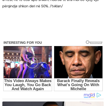
përqindje shkon deri në 50%. /tvklan/