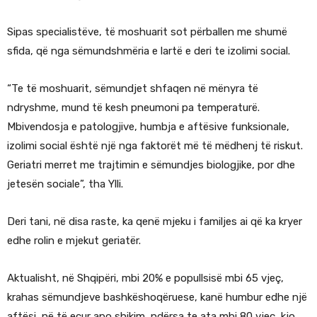
Sipas specialistëve, të moshuarit sot përballen me shumë
sfida, që nga sëmundshmëria e lartë e deri te izolimi social.
“Te të moshuarit, sëmundjet shfaqen në mënyra të
ndryshme, mund të kesh pneumoni pa temperaturë.
Mbivendosja e patologjive, humbja e aftësive funksionale,
izolimi social është një nga faktorët më të mëdhenj të riskut.
Geriatri merret me trajtimin e sëmundjes biologjike, por dhe
jetesën sociale”, tha Ylli.
Deri tani, në disa raste, ka qenë mjeku i familjes ai që ka kryer
edhe rolin e mjekut geriatër.
Aktualisht, në Shqipëri, mbi 20% e popullsisë mbi 65 vjeç,
krahas sëmundjeve bashkëshoqëruese, kanë humbur edhe një
aftësi, në të ecur apo shikim, ndërsa te ata mbi 80 vjeç, kjo