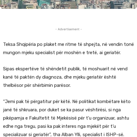
- Advertisement -
Teksa Shqipëria po plaket me ritme të shpejta, në vendin tonë
mungon mjeku specialist për moshën e tretë, ai geriatër.
Sipas ekspertëve të shëndetit publik, të moshuarit në vend
kanë të paktën dy diagnoza, dhe mjeku geriatër është
thelbësor për shërbimin parësor.
“Jemi pak të përgatitur për këtë. Në politikat kombëtare këto
janë të shkruara, por duket se ka pasur vështirësi, si nga
pikëpamja e Fakultetit të Mjekësisë për t’u organizuar, ashtu
edhe nga tregu, pasi ka pak interes nga mjekët për t’u
specializuar si geriatër”, tha Alban Ylli, specialist i ISHP-së.