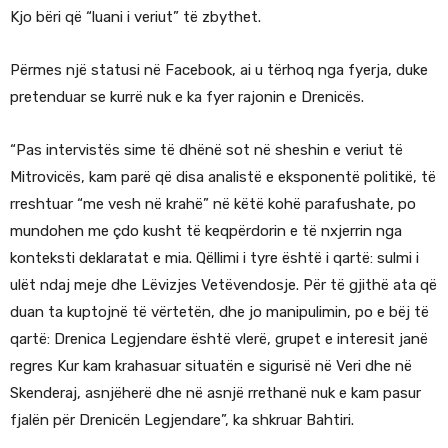
Kjo bëri që “luani i veriut” të zbythet.
Përmes një statusi në Facebook, ai u tërhoq nga fyerja, duke
pretenduar se kurrë nuk e ka fyer rajonin e Drenicës.
“Pas intervistës sime të dhënë sot në sheshin e veriut të
Mitrovicës, kam parë që disa analistë e eksponentë politikë, të
rreshtuar “me vesh në krahë” në këtë kohë parafushate, po
mundohen me çdo kusht të keqpërdorin e të nxjerrin nga
konteksti deklaratat e mia. Qëllimi i tyre është i qartë: sulmi i
ulët ndaj meje dhe Lëvizjes Vetëvendosje. Për të gjithë ata që
duan ta kuptojnë të vërtetën, dhe jo manipulimin, po e bëj të
qartë: Drenica Legjendare është vlerë, grupet e interesit janë
regres Kur kam krahasuar situatën e sigurisë në Veri dhe në
Skenderaj, asnjëherë dhe në asnjë rrethanë nuk e kam pasur
fjalën për Drenicën Legjendare”, ka shkruar Bahtiri.