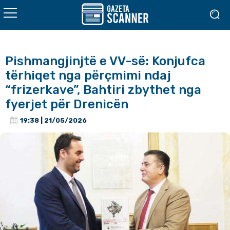
Pishmangjinjtë e VV-së: Konjufca
tërhiqet nga përçmimi ndaj
“frizerkave”, Bahtiri zbythet nga
fyerjet për Drenicën
19:38 | 21/05/2026