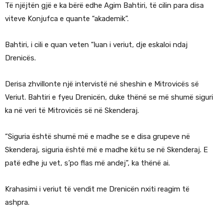
Të njëjtën gjë e ka bërë edhe Agim Bahtiri, të cilin para disa
viteve Konjufca e quante “akademik”.
Bahtiri, i cili e quan veten “luan i veriut, dje eskaloi ndaj
Drenicës.
Derisa zhvillonte një intervistë në sheshin e Mitrovicës së
Veriut. Bahtiri e fyeu Drenicën, duke thënë se më shumë siguri
ka në veri të Mitrovicës së në Skenderaj.
“Siguria është shumë më e madhe se e disa grupeve në
Skenderaj, siguria është më e madhe këtu se në Skenderaj. E
patë edhe ju vet, s’po flas më andej”, ka thënë ai.
Krahasimi i veriut të vendit me Drenicën nxiti reagim të
ashpra.