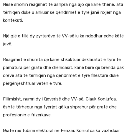
Nëse shohin reagimet të ashpra nga ajo që kanë thënë, ata
tërhiqen duke u ankuar se qëndrimet e tyre janë nxjerr nga
konteksti.
Një gjë e tillë dy zyrtarëve të VV-së iu ka ndodhur edhe këtë
javë.
Reagimet e shumta që kanë shkaktuar deklaratat e tyre të
pamatura për gratë dhe drenicasit, kanë bërë që brenda pak
orëve ata të tërhiqen nga qëndrimet e tyre fillestare duke
përgënjeshtruar veten e tyre.
Fillimisht, numri dy i Qeverisë dhe VV-së, Glauk Konjufca,
është tërhequr nga fyerjet që ka shprehur për gratë dhe
profesionin e frizerkave.
Gjatë një tubimi elektoral në Ferizaj, Konjufca ka vazhduar