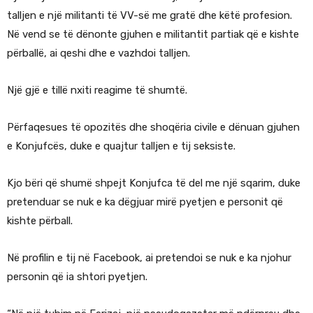
talljen e një militanti të VV-së me gratë dhe këtë profesion.
Në vend se të dënonte gjuhen e militantit partiak që e kishte
përballë, ai qeshi dhe e vazhdoi talljen.
Një gjë e tillë nxiti reagime të shumtë.
Përfaqesues të opozitës dhe shoqëria civile e dënuan gjuhen
e Konjufcës, duke e quajtur talljen e tij seksiste.
Kjo bëri që shumë shpejt Konjufca të del me një sqarim, duke
pretenduar se nuk e ka dëgjuar mirë pyetjen e personit që
kishte përball.
Në profilin e tij në Facebook, ai pretendoi se nuk e ka njohur
personin që ia shtori pyetjen.