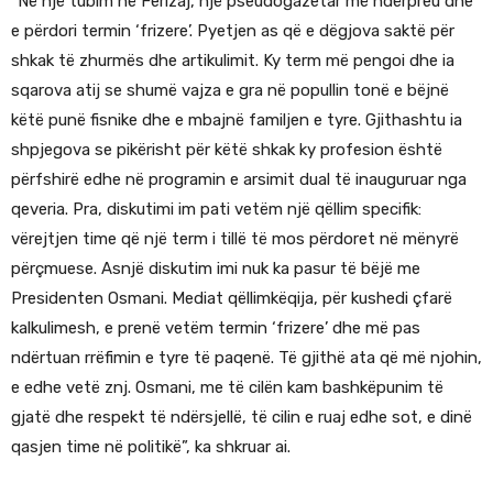
“Në një tubim në Ferizaj, një pseudogazetar më ndërpreu dhe
e përdori termin ‘frizere’. Pyetjen as që e dëgjova saktë për
shkak të zhurmës dhe artikulimit. Ky term më pengoi dhe ia
sqarova atij se shumë vajza e gra në popullin tonë e bëjnë
këtë punë fisnike dhe e mbajnë familjen e tyre. Gjithashtu ia
shpjegova se pikërisht për këtë shkak ky profesion është
përfshirë edhe në programin e arsimit dual të inauguruar nga
qeveria. Pra, diskutimi im pati vetëm një qëllim specifik:
vërejtjen time që një term i tillë të mos përdoret në mënyrë
përçmuese. Asnjë diskutim imi nuk ka pasur të bëjë me
Presidenten Osmani. Mediat qëllimkëqija, për kushedi çfarë
kalkulimesh, e prenë vetëm termin ‘frizere’ dhe më pas
ndërtuan rrëfimin e tyre të paqenë. Të gjithë ata që më njohin,
e edhe vetë znj. Osmani, me të cilën kam bashkëpunim të
gjatë dhe respekt të ndërsjellë, të cilin e ruaj edhe sot, e dinë
qasjen time në politikë”, ka shkruar ai.