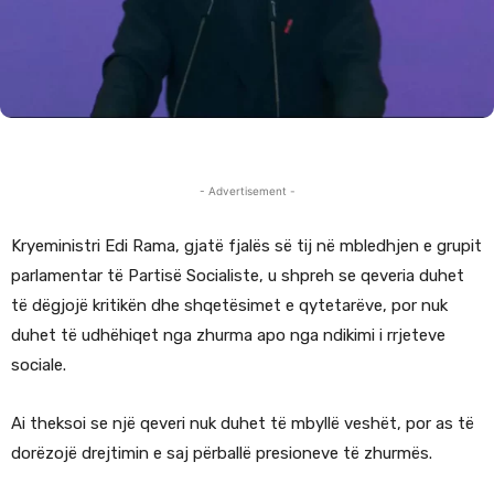
- Advertisement -
Kryeministri Edi Rama, gjatë fjalës së tij në mbledhjen e grupit
parlamentar të Partisë Socialiste, u shpreh se qeveria duhet
të dëgjojë kritikën dhe shqetësimet e qytetarëve, por nuk
duhet të udhëhiqet nga zhurma apo nga ndikimi i rrjeteve
sociale.
Ai theksoi se një qeveri nuk duhet të mbyllë veshët, por as të
dorëzojë drejtimin e saj përballë presioneve të zhurmës.