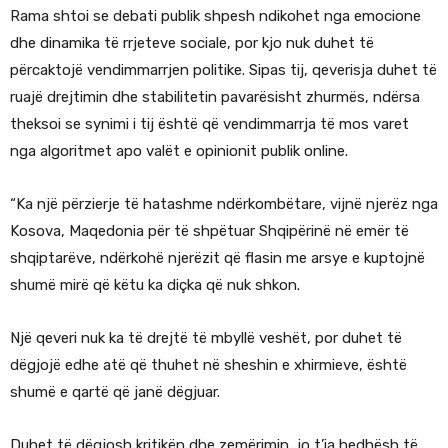
Rama shtoi se debati publik shpesh ndikohet nga emocione
dhe dinamika të rrjeteve sociale, por kjo nuk duhet të
përcaktojë vendimmarrjen politike. Sipas tij, qeverisja duhet të
ruajë drejtimin dhe stabilitetin pavarësisht zhurmës, ndërsa
theksoi se synimi i tij është që vendimmarrja të mos varet
nga algoritmet apo valët e opinionit publik online.
“Ka një përzierje të hatashme ndërkombëtare, vijnë njerëz nga
Kosova, Maqedonia për të shpëtuar Shqipërinë në emër të
shqiptarëve, ndërkohë njerëzit që flasin me arsye e kuptojnë
shumë mirë që këtu ka diçka që nuk shkon.
Një qeveri nuk ka të drejtë të mbyllë veshët, por duhet të
dëgjojë edhe atë që thuhet në sheshin e xhirmieve, është
shumë e qartë që janë dëgjuar.
Duhet të dëgjosh kritikën dhe zemërimin, jo t’ia hedhësh të