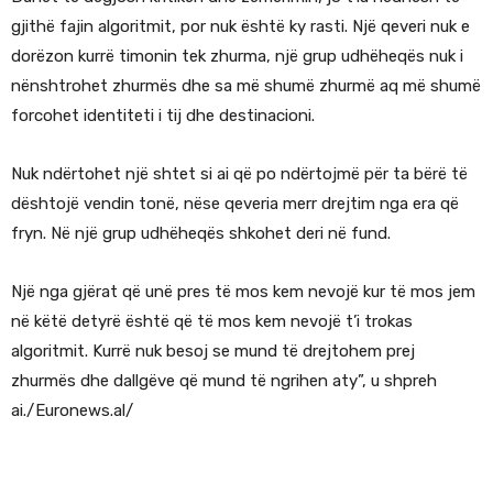
gjithë fajin algoritmit, por nuk është ky rasti. Një qeveri nuk e
dorëzon kurrë timonin tek zhurma, një grup udhëheqës nuk i
nënshtrohet zhurmës dhe sa më shumë zhurmë aq më shumë
forcohet identiteti i tij dhe destinacioni.
Nuk ndërtohet një shtet si ai që po ndërtojmë për ta bërë të
dështojë vendin tonë, nëse qeveria merr drejtim nga era që
fryn. Në një grup udhëheqës shkohet deri në fund.
Një nga gjërat që unë pres të mos kem nevojë kur të mos jem
në këtë detyrë është që të mos kem nevojë t’i trokas
algoritmit. Kurrë nuk besoj se mund të drejtohem prej
zhurmës dhe dallgëve që mund të ngrihen aty”, u shpreh
ai./Euronews.al/