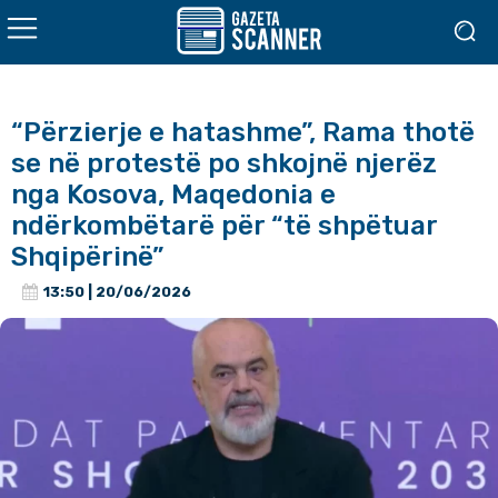
“Përzierje e hatashme”, Rama thotë
se në protestë po shkojnë njerëz
nga Kosova, Maqedonia e
ndërkombëtarë për “të shpëtuar
Shqipërinë”
13:50 | 20/06/2026