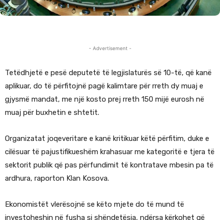
- Advertisement -
Tetëdhjetë e pesë deputetë të legjislaturës së 10-të, që kanë
aplikuar, do të përfitojnë pagë kalimtare për rreth dy muaj e
gjysmë mandat, me një kosto prej rreth 150 mijë eurosh në
muaj për buxhetin e shtetit.
Organizatat joqeveritare e kanë kritikuar këtë përfitim, duke e
cilësuar të pajustifikueshëm krahasuar me kategoritë e tjera të
sektorit publik që pas përfundimit të kontratave mbesin pa të
ardhura, raporton Klan Kosova.
Ekonomistët vlerësojnë se këto mjete do të mund të
investoheshin në fusha si shëndetësia, ndërsa kërkohet që