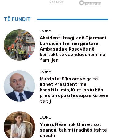
TË FUNDIT
LAJME
Aksidenti tragjik në Gjermani
ku vdiqën tre mërgimtarë,
Ambasada e Kosovës në
kontakt të vazhdueshëm me
familjen
LAJME
Mustafa: S’ka arsye që të
lidhet Presidenti me
konstituimin, Kurti po iu bën
presion opozitës sipas kuteve
të tij
LAJME
Ymeri: Nëse nuk thirret sot
seanca, takimi i radhës është
sheshi