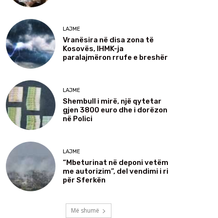
LAJME
Vranësira në disa zona të
Kosovës, IHMK-ja
paralajmëron rrufe e breshër
LAJME
Shembull i mirë, një qytetar
gjen 3800 euro dhe i dorëzon
në Polici
LAJME
“Mbeturinat në deponi vetëm
me autorizim”, del vendimi i ri
për Sferkën
Më shumë