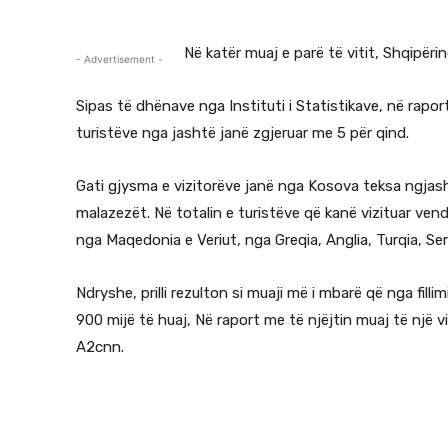
Në katër muaj e parë të vitit, Shqipërin
- Advertisement -
Sipas të dhënave nga Instituti i Statistikave, në rapor
turistëve nga jashtë janë zgjeruar me 5 për qind.
Gati gjysma e vizitorëve janë nga Kosova teksa ngjash
malazezët. Në totalin e turistëve që kanë vizituar ven
nga Maqedonia e Veriut, nga Greqia, Anglia, Turqia, Se
Ndryshe, prilli rezulton si muaji më i mbarë që nga fillim
900 mijë të huaj, Në raport me të njëjtin muaj të një v
A2cnn.