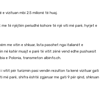
ë e vizituan mbi 2.5 milionë të huaj.
t me të njëjtën periudhë kohore të një viti më parë, hyrjet e
ëm me vitin e shkuar, lista pasohet nga italianët e
din në katër muajt e parë të vitit zënë vend edhe pushuesit
rbia e Polonia, transmeton albinfo.ch.
i i vitit për turizmin pasi vendin rezulton ta kenë vizituar gati
iti më parë, shifra është zgjeruar me gati 9 për qind, shkruan