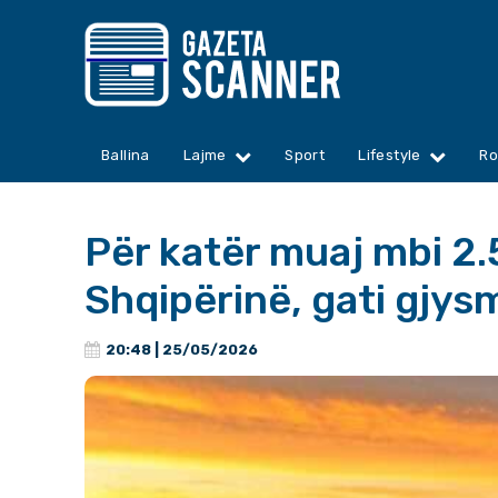
Ballina
Lajme
Sport
Lifestyle
Ro
Për katër muaj mbi 2.5
Shqipërinë, gati gjy
20:48 | 25/05/2026