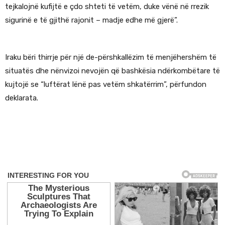
tejkalojnë kufijtë e çdo shteti të vetëm, duke vënë në rrezik
sigurinë e të gjithë rajonit – madje edhe më gjerë”.
Iraku bëri thirrje për një de-përshkallëzim të menjëhershëm të
situatës dhe nënvizoi nevojën që bashkësia ndërkombëtare të
kujtojë se “luftërat lënë pas vetëm shkatërrim”, përfundon
deklarata.