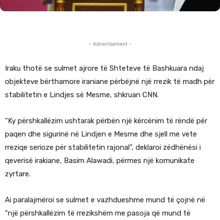
- Advertisement -
Iraku thotë se sulmet ajrore të Shteteve të Bashkuara ndaj
objekteve bërthamore iraniane përbëjnë një rrezik të madh për
stabilitetin e Lindjes së Mesme, shkruan CNN.
“Ky përshkallëzim ushtarak përbën një kërcënim të rëndë për
paqen dhe sigurinë në Lindjen e Mesme dhe sjell me vete
rreziqe serioze për stabilitetin rajonal”, deklaroi zëdhënësi i
qeverisë irakiane, Basim Alawadi, përmes një komunikate
zyrtare.
Ai paralajmëroi se sulmet e vazhdueshme mund të çojnë në
“një përshkallëzim të rrezikshëm me pasoja që mund të