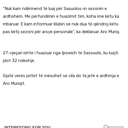
“Nuk kam ndërmend të luaj për Sasuolos-in sezonin e
ardhshëm. Me përfundimin e huazimit tim, koha ime këtu ka
mbaruar. E kam informuar klubin se nuk dua të qëndroj këtu
pas këtij sezoni për arsye personale”, ka deklaruar Aro Muriq.
27-vjeçari ishte i huazuar nga Ipswich te Sassuolo, ku luajti
plot 32 ndeshje.
Gjatë verës pritet të mësohet se cila do të.jetë e ardhmja e
Aro Muriqit.