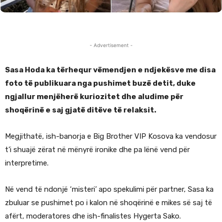
- Advertisement -
Sasa Hoda ka tërhequr vëmendjen e ndjekësve me disa
foto të publikuara nga pushimet buzë detit, duke
ngjallur menjëherë kuriozitet dhe aludime për
shoqërinë e saj gjatë ditëve të relaksit.
Megjithatë, ish-banorja e Big Brother VIP Kosova ka vendosur
t’i shuajë zërat në mënyrë ironike dhe pa lënë vend për
interpretime.
Në vend të ndonjë ‘misteri’ apo spekulimi për partner, Sasa ka
zbuluar se pushimet po i kalon në shoqërinë e mikes së saj të
afërt, moderatores dhe ish-finalistes Hygerta Sako.