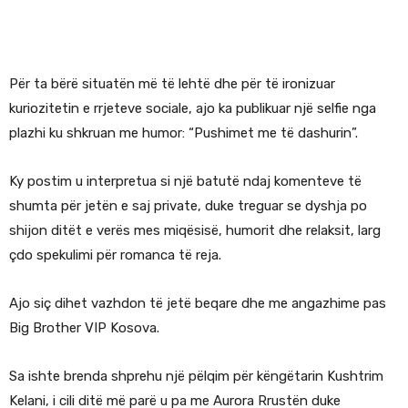
Për ta bërë situatën më të lehtë dhe për të ironizuar
kuriozitetin e rrjeteve sociale, ajo ka publikuar një selfie nga
plazhi ku shkruan me humor: “Pushimet me të dashurin”.
Ky postim u interpretua si një batutë ndaj komenteve të
shumta për jetën e saj private, duke treguar se dyshja po
shijon ditët e verës mes miqësisë, humorit dhe relaksit, larg
çdo spekulimi për romanca të reja.
Ajo siç dihet vazhdon të jetë beqare dhe me angazhime pas
Big Brother VIP Kosova.
Sa ishte brenda shprehu një pëlqim për këngëtarin Kushtrim
Kelani, i cili ditë më parë u pa me Aurora Rrustën duke