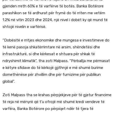
gjenden rreth 60% e të varfërve të botës. Banka Botërore
parashikon se të ardhurat për frymë do të rriten me vetëm
1.2% në vitin 2023 dhe 2024, një nivel i dobët ky që mund të
shtojë nivelin e varfërisë.
“Dobësitë e rritjes ekonomike dhe mungesa e investimeve do
të kenë pasoja shkatërrimtare në arsim, shëndetësi dhe
infrastrukturë, si dhe kërkesat e shtuara për shkak të
ndryshimit klimatik”, tha zoti Malpass. “Përballja me përmasat
e këtyre sfidave do të kërkojë gjithnjë e më shumë burime
domethënëse për zhvillim dhe për furnizime për publikun
global”.
Zoti Malpass tha se krahas përpjekjeve për të gjetur financime
të reja në mënyrë që t’u ofrojë më shumë kredi vendeve të
varfëra, Banka Botërore po përpiqet ndër të tjera të