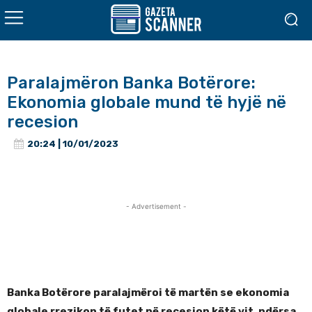
Paralajmëron Banka Botërore:
Ekonomia globale mund të hyjë në
recesion
20:24 | 10/01/2023
- Advertisement -
Banka Botërore paralajmëroi të martën se ekonomia
globale rrezikon të futet në recesion këtë vit, ndërsa