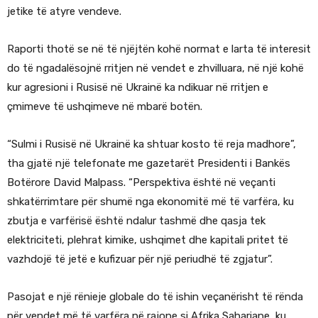
jetike të atyre vendeve.
Raporti thotë se në të njëjtën kohë normat e larta të interesit
do të ngadalësojnë rritjen në vendet e zhvilluara, në një kohë
kur agresioni i Rusisë në Ukrainë ka ndikuar në rritjen e
çmimeve të ushqimeve në mbarë botën.
“Sulmi i Rusisë në Ukrainë ka shtuar kosto të reja madhore”,
tha gjatë një telefonate me gazetarët Presidenti i Bankës
Botërore David Malpass. “Perspektiva është në veçanti
shkatërrimtare për shumë nga ekonomitë më të varfëra, ku
zbutja e varfërisë është ndalur tashmë dhe qasja tek
elektriciteti, plehrat kimike, ushqimet dhe kapitali pritet të
vazhdojë të jetë e kufizuar për një periudhë të zgjatur”.
Pasojat e një rënieje globale do të ishin veçanërisht të rënda
për vendet më të varfëra në rajone si Afrika Sahariane, ku