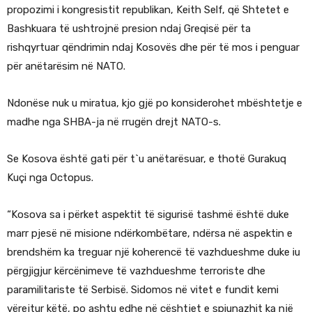
propozimi i kongresistit republikan, Keith Self, që Shtetet e
Bashkuara të ushtrojnë presion ndaj Greqisë për ta
rishqyrtuar qëndrimin ndaj Kosovës dhe për të mos i penguar
për anëtarësim në NATO.
Ndonëse nuk u miratua, kjo gjë po konsiderohet mbështetje e
madhe nga SHBA-ja në rrugën drejt NATO-s.
Se Kosova është gati për t`u anëtarësuar, e thotë Gurakuq
Kuçi nga Octopus.
“Kosova sa i përket aspektit të sigurisë tashmë është duke
marr pjesë në misione ndërkombëtare, ndërsa në aspektin e
brendshëm ka treguar një koherencë të vazhdueshme duke iu
përgjigjur kërcënimeve të vazhdueshme terroriste dhe
paramilitariste të Serbisë. Sidomos në vitet e fundit kemi
vërejtur këtë, po ashtu edhe në çështjet e spiunazhit ka një