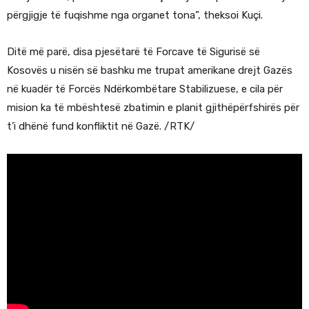
përgjigje të fuqishme nga organet tona”, theksoi Kuçi.
Ditë më parë, disa pjesëtarë të Forcave të Sigurisë së
Kosovës u nisën së bashku me trupat amerikane drejt Gazës
në kuadër të Forcës Ndërkombëtare Stabilizuese, e cila për
mision ka të mbështesë zbatimin e planit gjithëpërfshirës për
t’i dhënë fund konfliktit në Gazë. /RTK/