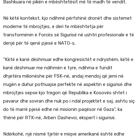
Bashkuara në pikën e mbështetësit më të madh të vendit.
Në këtë kontekst, kjo ndihmë përfshinë dronët dhe sistemet
moderne të mbrojtjes, e deri te mbështetja për
transformimin e Forcës së Sigurisë në ushtri profesionale e të
denjë për të qenë pjesë e NATO-s.
“Këtë e kanë dëshmuar edhe kongresistët e ndryshëm, këtë e
kanë dëshmuar me ndihmën e tyre, ndihma e fundit
dhjetëra milionëshe për FSK-në, andaj mendoj që jemi në
rrugën e duhur pothuajse perfekte në aspektin e sigurisë dhe
mbrojtjes sepse kjo tregon që Republika e Kosovës shtet i
pavarur dhe sovran dhe nuk po i ndal projektet e saj, ashtu siç
do të marrë pjesë edhe në misionin paqësor në Gaza”, ka
thënë për RTK-në, Arben Dashevci, ekspert i sigurisë.
Ndërkohë, një nismë tjetër e miqve amerikanë është edhe