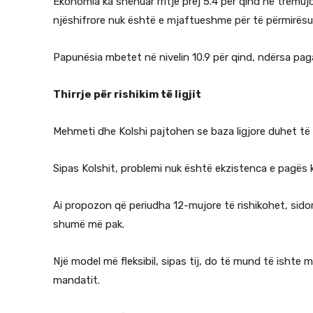
Ekonomia ka shënuar rritje prej 5.4 për qind në tremujori
njëshifrore nuk është e mjaftueshme për të përmirës
Papunësia mbetet në nivelin 10.9 për qind, ndërsa pa
Thirrje për rishikim të ligjit
Mehmeti dhe Kolshi pajtohen se baza ligjore duhet të r
Sipas Kolshit, problemi nuk është ekzistenca e pagës k
Ai propozon që periudha 12-mujore të rishikohet, sid
shumë më pak.
Një model më fleksibil, sipas tij, do të mund të ishte
mandatit.