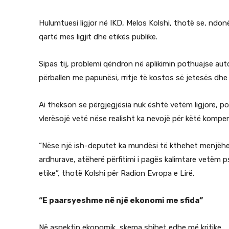
Hulumtuesi ligjor në IKD, Melos Kolshi, thotë se, ndon
qartë mes ligjit dhe etikës publike.
Sipas tij, problemi qëndron në aplikimin pothuajse auto
përballen me papunësi, rritje të kostos së jetesës dhe
Ai thekson se përgjegjësia nuk është vetëm ligjore, p
vlerësojë vetë nëse realisht ka nevojë për këtë kompe
“Nëse një ish-deputet ka mundësi të kthehet menjëherë
ardhurave, atëherë përfitimi i pagës kalimtare vetëm ps
etike”, thotë Kolshi për Radion Evropa e Lirë.
“E paarsyeshme në një ekonomi me sfida”
Në aspektin ekonomik, skema shihet edhe më kritike.