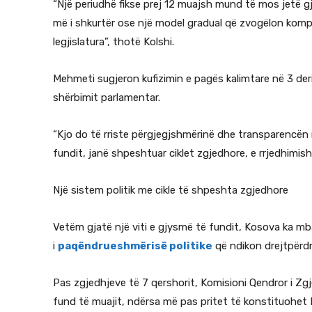
“Një periudhë fikse prej 12 muajsh mund të mos jetë g
më i shkurtër ose një model gradual që zvogëlon kompe
legjislatura”, thotë Kolshi.
Mehmeti sugjeron kufizimin e pagës kalimtare në 3 der
shërbimit parlamentar.
“Kjo do të rriste përgjegjshmërinë dhe transparencën
fundit, janë shpeshtuar ciklet zgjedhore, e rrjedhimis
Një sistem politik me cikle të shpeshta zgjedhore
Vetëm gjatë një viti e gjysmë të fundit, Kosova ka mba
i
paqëndrueshmërisë politike
që ndikon drejtpërdre
Pas zgjedhjeve të 7 qershorit, Komisioni Qendror i Zgje
fund të muajit, ndërsa më pas pritet të konstituohet Ku