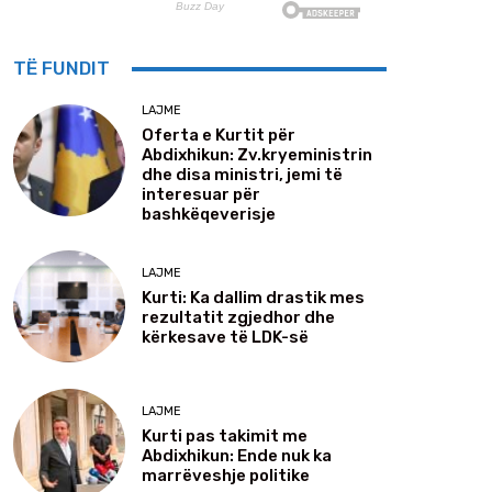
TË FUNDIT
LAJME
Oferta e Kurtit për
Abdixhikun: Zv.kryeministrin
dhe disa ministri, jemi të
interesuar për
bashkëqeverisje
LAJME
Kurti: Ka dallim drastik mes
rezultatit zgjedhor dhe
kërkesave të LDK-së
LAJME
Kurti pas takimit me
Abdixhikun: Ende nuk ka
marrëveshje politike