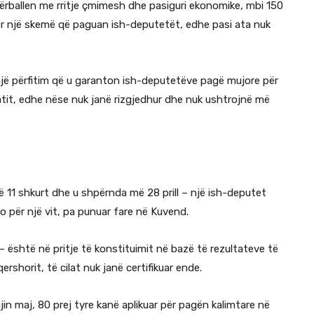
ërballen me rritje çmimesh dhe pasiguri ekonomike, mbi 150
për një skemë që paguan ish-deputetët, edhe pasi ata nuk
një përfitim që u garanton ish-deputetëve pagë mujore për
tit, edhe nëse nuk janë rizgjedhur dhe nuk ushtrojnë më
më 11 shkurt dhe u shpërnda më 28 prill – një ish-deputet
o për një vit, pa punuar fare në Kuvend.
 – është në pritje të konstituimit në bazë të rezultateve të
shorit, të cilat nuk janë certifikuar ende.
n maj, 80 prej tyre kanë aplikuar për pagën kalimtare në