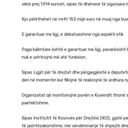
vlerë prej 1.914 eurosh, sipas të dhënave të siguruara
Kjo përkthehet në rreth 153 mijë euro në muaj nga buxhe
E garantuar me ligj, e debatueshme nga aspekti etik
Paga kalimtare është e garantuar me ligj, pavarësisht
nuk e ushtrojnë më atë funksion.
Sipas Ligjit për të drejtat dhe përgjegjësitë e depute
deri në momentin kur fillojnë të realizojnë të ardhura
Organizatat që monitorojnë punën e Kuvendit thonë se 
paefektshme.
Sipas Institutit të Kosovës për Drejtësi (IKD), gjatë 
të jashtëzakonshme, me vendimmarrje të shpejtë dhe