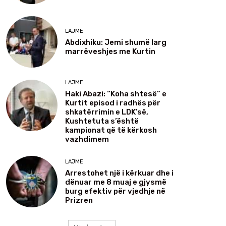
LAJME
Abdixhiku: Jemi shumë larg
marrëveshjes me Kurtin
LAJME
Haki Abazi: “Koha shtesë” e
Kurtit episod i radhës për
shkatërrimin e LDK’së,
Kushtetuta s’është
kampionat që të kërkosh
vazhdimem
LAJME
Arrestohet një i kërkuar dhe i
dënuar me 8 muaj e gjysmë
burg efektiv për vjedhje në
Prizren