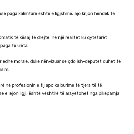
ëse paga kalimtare është e ligjshme, ajo krijon hendek të
matik të kësaj të drejte, në një realitet ku qytetarët
 paga të ulëta.
or edhe morale, duke nënvizuar se çdo ish-deputet duhet të
nsim.
 në profesionin e tij apo ka burime të tjera të të
e e lejon ligji, është vështirë të arsyetohet nga pikëpamja