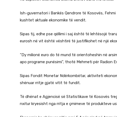
Ish-guvernatori i Bankës Qendrore të Kosovës, Fehmi
kushtet aktuale ekonomike të vendit.
Sipas tij, edhe pse qëllimi i saj është të lehtësojë tra
eurosh në vit është vështirë të justifikohet në një ek
“Dy milionë euro do të mund të orientoheshin në arsim
apo programe punësimi”, thotë Mehmeti për Radion Ev
Sipas Fondit Monetar Ndërkombëtar, aktiviteti ekonom
shënuar rritje gjatë vitit të fundit.
Të dhënat e Agjencisë së Statistikave të Kosovës tregoj
nxitur kryesisht nga rritja e çmimeve të produkteve u