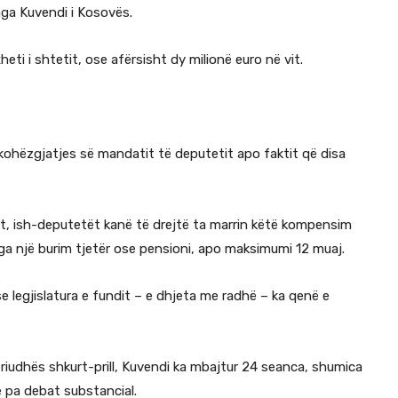
 nga Kuvendi i Kosovës.
ti i shtetit, ose afërsisht dy milionë euro në vit.
 kohëzgjatjes së mandatit të deputetit apo faktit që disa
tit, ish-deputetët kanë të drejtë ta marrin këtë kompensim
 nga një burim tjetër ose pensioni, apo maksimumi 12 muaj.
legjislatura e fundit – e dhjeta me radhë – ka qenë e
periudhës shkurt-prill, Kuvendi ka mbajtur 24 seanca, shumica
 pa debat substancial.