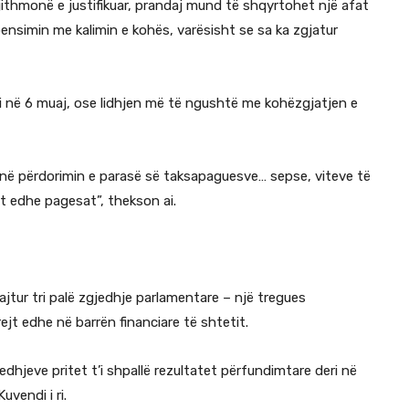
jithmonë e justifikuar, prandaj mund të shqyrtohet një afat
nsimin me kalimin e kohës, varësisht se sa ka zgjatur
i në 6 muaj, ose lidhjen më të ngushtë me kohëzgjatjen e
 në përdorimin e parasë së taksapaguesve… sepse, viteve të
ht edhe pagesat”, thekson ai.
jtur tri palë zgjedhje parlamentare – një tregues
jt edhe në barrën financiare të shtetit.
dhjeve pritet t’i shpallë rezultatet përfundimtare deri në
vendi i ri.