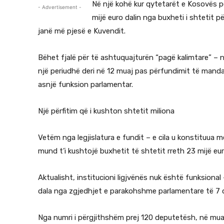
Në një kohë kur qytetarët e Kosovës p
- Advertisement -
mijë euro dalin nga buxheti i shtetit 
janë më pjesë e Kuvendit.
Bëhet fjalë për të ashtuquajturën “pagë kalimtare” – 
një periudhë deri në 12 muaj pas përfundimit të manda
asnjë funksion parlamentar.
Një përfitim që i kushton shtetit miliona
Vetëm nga legjislatura e fundit – e cila u konstituua 
mund t’i kushtojë buxhetit të shtetit rreth 23 mijë eur
Aktualisht, institucioni ligjvënës nuk është funksional
dala nga zgjedhjet e parakohshme parlamentare të 7 qer
Nga numri i përgjithshëm prej 120 deputetësh, në muaji