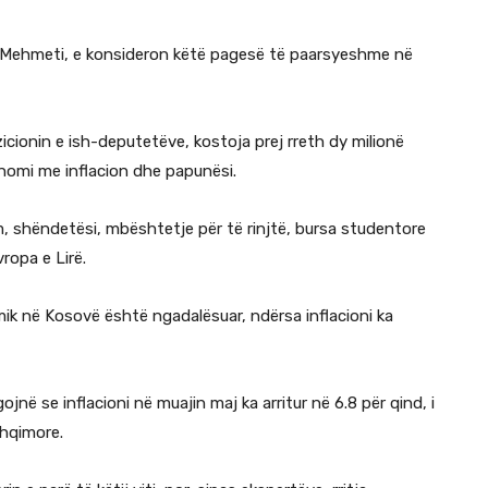
 Mehmeti, e konsideron këtë pagesë të paarsyeshme në
nzicionin e ish-deputetëve, kostoja prej rreth dy milionë
onomi me inflacion dhe papunësi.
, shëndetësi, mbështetje për të rinjtë, bursa studentore
ropa e Lirë.
ik në Kosovë është ngadalësuar, ndërsa inflacioni ka
në se inflacioni në muajin maj ka arritur në 6.8 për qind, i
shqimore.