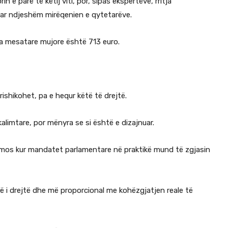
n e parë të këtij viti, por, sipas ekspertëve, rritja
uar ndjeshëm mirëqenien e qytetarëve.
ga mesatare mujore është 713 euro.
ishikohet, pa e hequr këtë të drejtë.
alimtare, por mënyra se si është e dizajnuar.
omos kur mandatet parlamentare në praktikë mund të zgjasin
 më i drejtë dhe më proporcional me kohëzgjatjen reale të