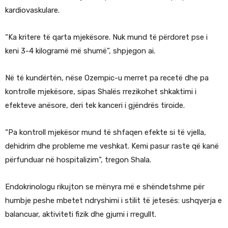
kardiovaskulare.
“Ka kritere të qarta mjekësore. Nuk mund të përdoret pse i
keni 3-4 kilogramë më shumë”, shpjegon ai.
Në të kundërtën, nëse Ozempic-u merret pa recetë dhe pa
kontrolle mjekësore, sipas Shalës rrezikohet shkaktimi i
efekteve anësore, deri tek kanceri i gjëndrës tiroide.
“Pa kontroll mjekësor mund të shfaqen efekte si të vjella,
dehidrim dhe probleme me veshkat. Kemi pasur raste që kanë
përfunduar në hospitalizim”, tregon Shala.
Endokrinologu rikujton se mënyra më e shëndetshme për
humbje peshe mbetet ndryshimi i stilit të jetesës: ushqyerja e
balancuar, aktiviteti fizik dhe gjumi i rregullt.