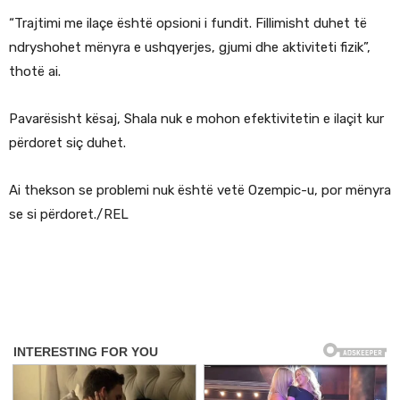
“Trajtimi me ilaçe është opsioni i fundit. Fillimisht duhet të
ndryshohet mënyra e ushqyerjes, gjumi dhe aktiviteti fizik”,
thotë ai.
Pavarësisht kësaj, Shala nuk e mohon efektivitetin e ilaçit kur
përdoret siç duhet.
Ai thekson se problemi nuk është vetë Ozempic-u, por mënyra
se si përdoret./REL