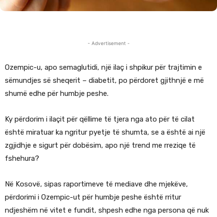
- Advertisement -
Ozempic-u, apo semaglutidi, një ilaç i shpikur për trajtimin e
sëmundjes së sheqerit – diabetit, po përdoret gjithnjë e më
shumë edhe për humbje peshe.
Ky përdorim i ilaçit për qëllime të tjera nga ato për të cilat
është miratuar ka ngritur pyetje të shumta, se a është ai një
zgjidhje e sigurt për dobësim, apo një trend me rreziqe të
fshehura?
Në Kosovë, sipas raportimeve të mediave dhe mjekëve,
përdorimi i Ozempic-ut për humbje peshe është rritur
ndjeshëm në vitet e fundit, shpesh edhe nga persona që nuk