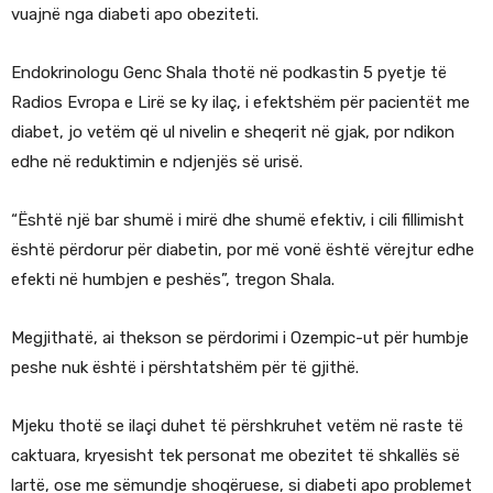
vuajnë nga diabeti apo obeziteti.
Endokrinologu Genc Shala thotë në podkastin 5 pyetje të
Radios Evropa e Lirë se ky ilaç, i efektshëm për pacientët me
diabet, jo vetëm që ul nivelin e sheqerit në gjak, por ndikon
edhe në reduktimin e ndjenjës së urisë.
“Është një bar shumë i mirë dhe shumë efektiv, i cili fillimisht
është përdorur për diabetin, por më vonë është vërejtur edhe
efekti në humbjen e peshës”, tregon Shala.
Megjithatë, ai thekson se përdorimi i Ozempic-ut për humbje
peshe nuk është i përshtatshëm për të gjithë.
Mjeku thotë se ilaçi duhet të përshkruhet vetëm në raste të
caktuara, kryesisht tek personat me obezitet të shkallës së
lartë, ose me sëmundje shoqëruese, si diabeti apo problemet