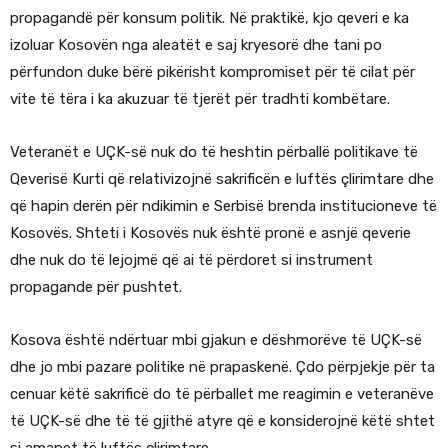
propagandë për konsum politik. Në praktikë, kjo qeveri e ka
izoluar Kosovën nga aleatët e saj kryesorë dhe tani po
përfundon duke bërë pikërisht kompromiset për të cilat për
vite të tëra i ka akuzuar të tjerët për tradhti kombëtare.
Veteranët e UÇK-së nuk do të heshtin përballë politikave të
Qeverisë Kurti që relativizojnë sakrificën e luftës çlirimtare dhe
që hapin derën për ndikimin e Serbisë brenda institucioneve të
Kosovës. Shteti i Kosovës nuk është pronë e asnjë qeverie
dhe nuk do të lejojmë që ai të përdoret si instrument
propagande për pushtet.
Kosova është ndërtuar mbi gjakun e dëshmorëve të UÇK-së
dhe jo mbi pazare politike në prapaskenë. Çdo përpjekje për ta
cenuar këtë sakrificë do të përballet me reagimin e veteranëve
të UÇK-së dhe të të gjithë atyre që e konsiderojnë këtë shtet
si amanet të luftës çlirimtare.