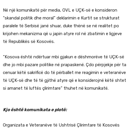
Në një komunikatë për media, OVL e UÇK-së e konsideron
“skandal politik dhe moral” deklarimin e Kurtit se strukturat
paralele të Serbisë janë shuar, duke thënë se në realitet po
krijohen mekanizma që u japin atyre rol në zbatimin e ligjeve
të Republikës së Kosovës.
“Kosova është ndërtuar mbi gjakun e dëshmorëve të UÇK-së
dhe jo mbi pazare politike në prapaskenë. Çdo përpjekje për ta
cenuar këtë sakrificë do të përballet me reagimin e veteranëve
të UÇK-së dhe të të gjithë atyre që e konsiderojnë këtë shtet
si amanet të luftës çlirimtare” thuhet në komunikatë.
Kjo është komunikata e plotë:
Organizata e Veteranëve të Ushtrisë Çlirimtare të Kosovës