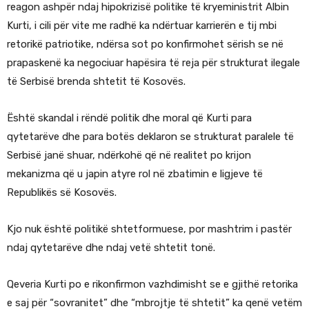
reagon ashpër ndaj hipokrizisë politike të kryeministrit Albin
Kurti, i cili për vite me radhë ka ndërtuar karrierën e tij mbi
retorikë patriotike, ndërsa sot po konfirmohet sërish se në
prapaskenë ka negociuar hapësira të reja për strukturat ilegale
të Serbisë brenda shtetit të Kosovës.
Është skandal i rëndë politik dhe moral që Kurti para
qytetarëve dhe para botës deklaron se strukturat paralele të
Serbisë janë shuar, ndërkohë që në realitet po krijon
mekanizma që u japin atyre rol në zbatimin e ligjeve të
Republikës së Kosovës.
Kjo nuk është politikë shtetformuese, por mashtrim i pastër
ndaj qytetarëve dhe ndaj vetë shtetit tonë.
Qeveria Kurti po e rikonfirmon vazhdimisht se e gjithë retorika
e saj për “sovranitet” dhe “mbrojtje të shtetit” ka qenë vetëm