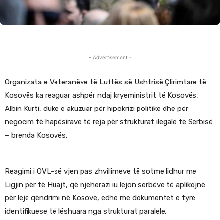
- Advertisement -
Organizata e Veteranëve të Luftës së Ushtrisë Çlirimtare të
Kosovës ka reaguar ashpër ndaj kryeministrit të Kosovës,
Albin Kurti, duke e akuzuar për hipokrizi politike dhe për
negocim të hapësirave të reja për strukturat ilegale të Serbisë
– brenda Kosovës.
Reagimi i OVL-së vjen pas zhvillimeve të sotme lidhur me
Ligjin për të Huajt, që njëherazi iu lejon serbëve të aplikojnë
për leje qëndrimi në Kosovë, edhe me dokumentet e tyre
identifikuese të lëshuara nga strukturat paralele.