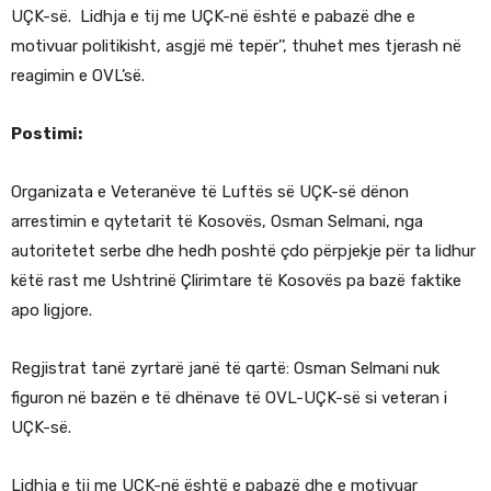
UÇK-së. Lidhja e tij me UÇK-në është e pabazë dhe e
motivuar politikisht, asgjë më tepër’’, thuhet mes tjerash në
reagimin e OVL’së.
Postimi:
Organizata e Veteranëve të Luftës së UÇK-së dënon
arrestimin e qytetarit të Kosovës, Osman Selmani, nga
autoritetet serbe dhe hedh poshtë çdo përpjekje për ta lidhur
këtë rast me Ushtrinë Çlirimtare të Kosovës pa bazë faktike
apo ligjore.
Regjistrat tanë zyrtarë janë të qartë: Osman Selmani nuk
figuron në bazën e të dhënave të OVL-UÇK-së si veteran i
UÇK-së.
Lidhja e tij me UÇK-në është e pabazë dhe e motivuar