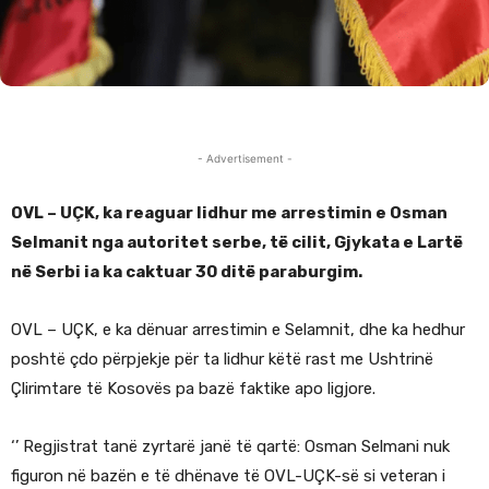
- Advertisement -
OVL – UÇK, ka reaguar lidhur me arrestimin e Osman
Selmanit nga autoritet serbe, të cilit, Gjykata e Lartë
në Serbi ia ka caktuar 30 ditë paraburgim.
OVL – UÇK, e ka dënuar arrestimin e Selamnit, dhe ka hedhur
poshtë çdo përpjekje për ta lidhur këtë rast me Ushtrinë
Çlirimtare të Kosovës pa bazë faktike apo ligjore.
‘’ Regjistrat tanë zyrtarë janë të qartë: Osman Selmani nuk
figuron në bazën e të dhënave të OVL-UÇK-së si veteran i