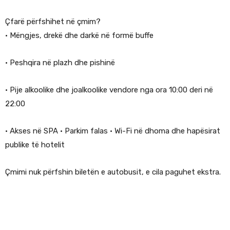
Çfarë përfshihet në çmim?
• Mëngjes, drekë dhe darkë në formë buffe
• Peshqira në plazh dhe pishinë
• Pije alkoolike dhe joalkoolike vendore nga ora 10:00 deri në
22:00
• Akses në SPA • Parkim falas • Wi-Fi në dhoma dhe hapësirat
publike të hotelit
Çmimi nuk përfshin biletën e autobusit, e cila paguhet ekstra.