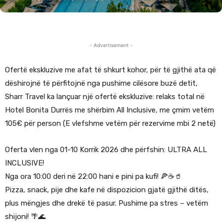
- Advertisement -
Ofertë ekskluzive me afat të shkurt kohor, për të gjithë ata që
dëshirojnë të përfitojnë nga pushime cilësore buzë detit,
Sharr Travel ka lançuar një ofertë ekskluzive: relaks total në
Hotel Bonita Durrës me shërbim All Inclusive, me çmim vetëm
105€ për person (E vlefshme vetëm për rezervime mbi 2 netë)
Oferta vlen nga 01-10 Korrik 2026 dhe përfshin: ULTRA ALL
INCLUSIVE!
Nga ora 10:00 deri në 22:00 hani e pini pa kufi! 🍕☕🥤
Pizza, snack, pije dhe kafe në dispozicion gjatë gjithë ditës,
plus mëngjes dhe drekë të pasur. Pushime pa stres – vetëm
shijoni! 🌴🌊