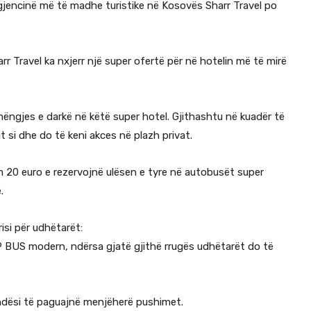
jencinë më të madhe turistike në Kosovës Sharr Travel po
arr Travel ka nxjerr një super ofertë për në hotelin më të mirë
ëngjes e darkë në këtë super hotel. Gjithashtu në kuadër të
 si dhe do të keni akces në plazh privat.
m 20 euro e rezervojnë ulësen e tyre në autobusët super
.
risi për udhëtarët:
IP BUS modern, ndërsa gjatë gjithë rrugës udhëtarët do të
ndësi të paguajnë menjëherë pushimet.