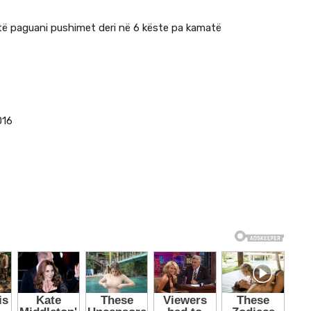
 paguani pushimet deri në 6 këste pa kamatë
016