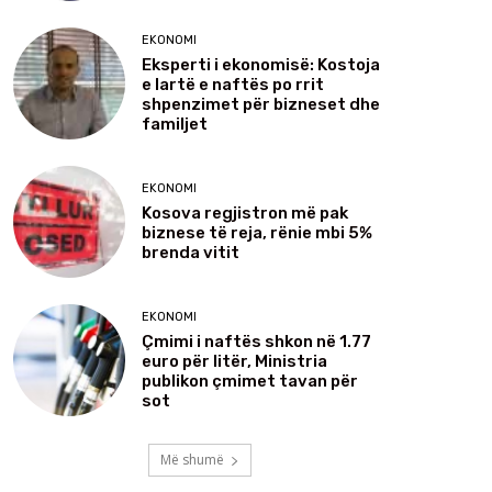
EKONOMI
Eksperti i ekonomisë: Kostoja
e lartë e naftës po rrit
shpenzimet për bizneset dhe
familjet
EKONOMI
Kosova regjistron më pak
biznese të reja, rënie mbi 5%
brenda vitit
EKONOMI
Çmimi i naftës shkon në 1.77
euro për litër, Ministria
publikon çmimet tavan për
sot
Më shumë