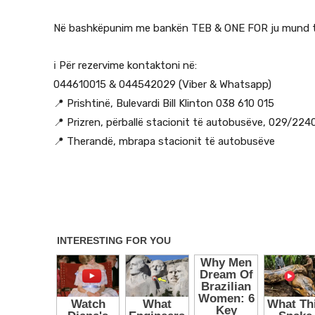
Në bashkëpunim me bankën TEB & ONE FOR ju mund të
ℹ️ Për rezervime kontaktoni në:
044610015 & 044542029 (Viber & Whatsapp)
📍 Prishtinë, Bulevardi Bill Klinton 038 610 015
📍 Prizren, përballë stacionit të autobusëve, 029/224
📍 Therandë, mbrapa stacionit të autobusëve