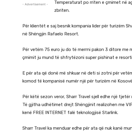
Temperaturat po rriten e çmimet në ag
- Advertisement -
zbriten.
Për klientët e saj besnik kompania lider për turizëm Sh
në Shëngjin Rafaelo Resort.
Për vetëm 75 euro ju do të merrni pakon 3 ditore me m
çmimit ju mund të shfrytëzoni super pishinat e resortit
E për ata që donë më shkuar në deti si zotni për vetë
komod të kompanisë numër një për turizëm në Kosovë
Për këtë sezon veror, Sharr Travel sjell edhe një tjetër 
Të gjitha udhëtimet drejt Shëngjinit realizohen me V
kenë FREE INTERNET falë teknologjisë Starlink.
Sharr Travel ka menduar edhe për ata që nuk kanë mu