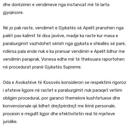
dhe dorëzimin e vendimeve nga instancat më të larta
gjyqësore.
Në jo pak raste, vendimet e Gjykatës së Apelit pranohen nga
palët pas kalimit të disa javëve, madje ka raste kur masa e
paraburgimit vazhdohet sërish nga gjykata e shkallës së parë,
ndërsa pala ende nuk e ka pranuar vendimin e Apelit lidhur me
vendimin paraprak. Vonesa edhe më të theksuara raportohen
në procedurat pranë Gjykatës Supreme.
Oda e Avokatëve të Kosovës konsideron se respektimi rigoroz
i afateve ligjore në rastet e paraburgimit nuk paraqet vetëm
obligim procedural, por garanci themelore kushtetuese dhe
konvencionale që lidhet drejtpërdrejt me lirinë personale,
procesin e rregullt ligjor dhe efektivitetin real të mjeteve
juridike.