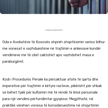
- Advertisement -
Oda e Avokatëve të Kosovës shpreh shqetësimin serioz lidhur
me vonesat e vazhdueshme në trajtimin e ankesave kundër
vendimeve me të cilat caktohet apo vazhdohet masa e
paraburgimit.
Kodi i Procedurës Penale ka përcaktuar afate të qarta dhe
imperative për trajtimin e këtyre rasteve, pikërisht për shkak
se bëhet fjalë për kufizimin më të rëndë të lirisë personale
para një vendimi përfundimtar gjyqësor. Megjithatë, në
praktikë vërehen vonesa të konsiderueshme në shqyrtimin