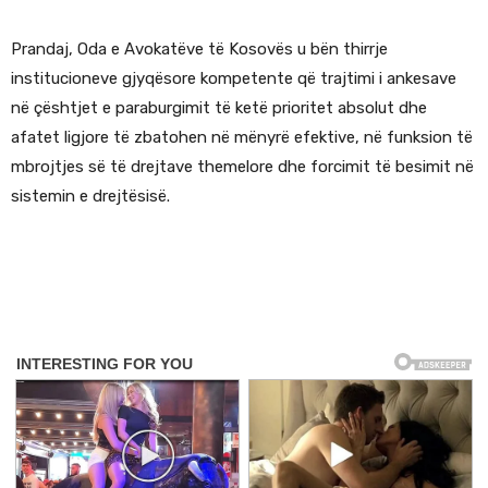
Prandaj, Oda e Avokatëve të Kosovës u bën thirrje
institucioneve gjyqësore kompetente që trajtimi i ankesave
në çështjet e paraburgimit të ketë prioritet absolut dhe
afatet ligjore të zbatohen në mënyrë efektive, në funksion të
mbrojtjes së të drejtave themelore dhe forcimit të besimit në
sistemin e drejtësisë.