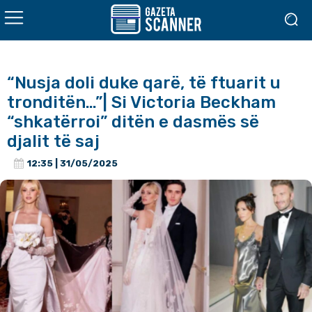
“Nusja doli duke qarë, të ftuarit u
tronditën…”| Si Victoria Beckham
“shkatërroi” ditën e dasmës së
djalit të saj
12:35 | 31/05/2025