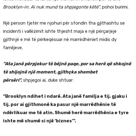
Brooklyn-in. Ai nuk mund ta shpjegonte këtë”,
pohoi burimi.
Një person tjetër me njohuri për sfondin tha gjithashtu se
incidenti i vallëzimit ishte thjesht maja e një përçarjeje
gjithnjë e më të përkeqësuar në marrëdhëniet midis dy
familjeve.
“Ata janë përpjekur të bëjnë paqe, por sa herë që shkojnë
të shijojnë një moment, gjithçka shembet
përsëri”,
shpjegoi ai, duke shtuar:
“Brooklyn ndihet i ndarë. Ata janë familja e tij, gjaku i
tij, por ai gjithmonë ka pasur një marrëdhënie të
ndërlikuar me të atin. Shumë herë marrëdhënia e tyre
ishte më shumë si një ‘biznes’”.