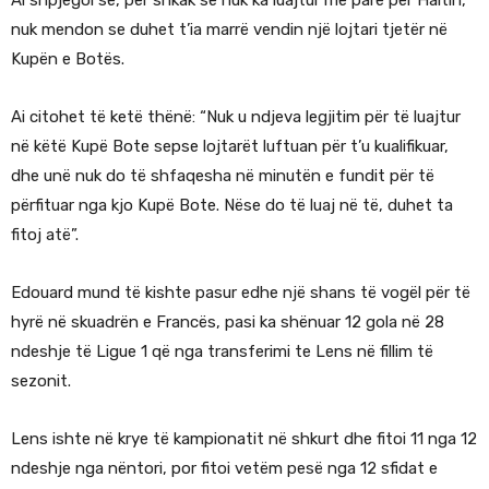
nuk mendon se duhet t’ia marrë vendin një lojtari tjetër në
Kupën e Botës.
Ai citohet të ketë thënë: “Nuk u ndjeva legjitim për të luajtur
në këtë Kupë Bote sepse lojtarët luftuan për t’u kualifikuar,
dhe unë nuk do të shfaqesha në minutën e fundit për të
përfituar nga kjo Kupë Bote. Nëse do të luaj në të, duhet ta
fitoj atë”.
Edouard mund të kishte pasur edhe një shans të vogël për të
hyrë në skuadrën e Francës, pasi ka shënuar 12 gola në 28
ndeshje të Ligue 1 që nga transferimi te Lens në fillim të
sezonit.
Lens ishte në krye të kampionatit në shkurt dhe fitoi 11 nga 12
ndeshje nga nëntori, por fitoi vetëm pesë nga 12 sfidat e