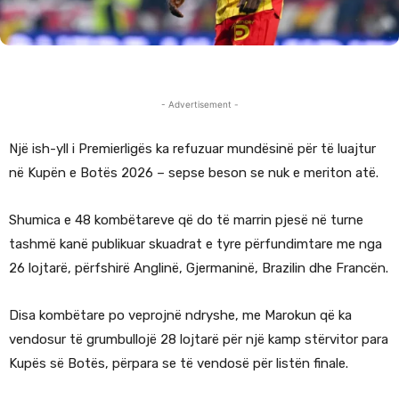
- Advertisement -
Një ish-yll i Premierligës ka refuzuar mundësinë për të luajtur
në Kupën e Botës 2026 – sepse beson se nuk e meriton atë.
Shumica e 48 kombëtareve që do të marrin pjesë në turne
tashmë kanë publikuar skuadrat e tyre përfundimtare me nga
26 lojtarë, përfshirë Anglinë, Gjermaninë, Brazilin dhe Francën.
Disa kombëtare po veprojnë ndryshe, me Marokun që ka
vendosur të grumbullojë 28 lojtarë për një kamp stërvitor para
Kupës së Botës, përpara se të vendosë për listën finale.