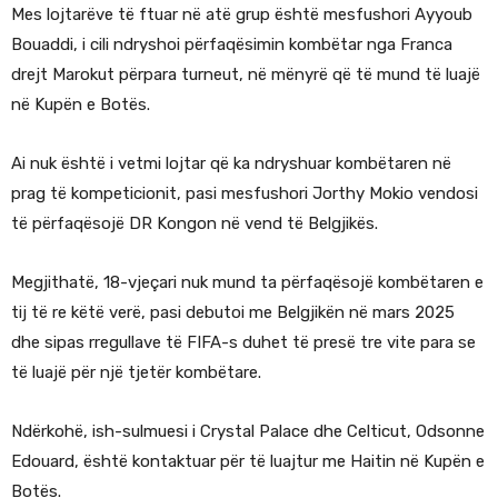
Mes lojtarëve të ftuar në atë grup është mesfushori Ayyoub
Bouaddi, i cili ndryshoi përfaqësimin kombëtar nga Franca
drejt Marokut përpara turneut, në mënyrë që të mund të luajë
në Kupën e Botës.
Ai nuk është i vetmi lojtar që ka ndryshuar kombëtaren në
prag të kompeticionit, pasi mesfushori Jorthy Mokio vendosi
të përfaqësojë DR Kongon në vend të Belgjikës.
Megjithatë, 18-vjeçari nuk mund ta përfaqësojë kombëtaren e
tij të re këtë verë, pasi debutoi me Belgjikën në mars 2025
dhe sipas rregullave të FIFA-s duhet të presë tre vite para se
të luajë për një tjetër kombëtare.
Ndërkohë, ish-sulmuesi i Crystal Palace dhe Celticut, Odsonne
Edouard, është kontaktuar për të luajtur me Haitin në Kupën e
Botës.