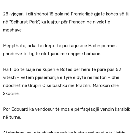
28-vjeçari, i cili shënoi 18 gola në Premierligë gjatë kohës së tij
në “Selhurst Park”, ka luajtur për Francën në nivelet e
moshave.
Megjithatë, ai ka të drejtë të përfaqësojë Haitin përmes
prindërve të tij, të cilët janë me origjinë haitiane.
Haiti do të luajë në Kupën e Botës për herë të parë pas 52
vitesh – vetëm pjesëmarrja e tyre e dytë në histori – dhe
ndodhet në Grupin C së bashku me Brazilin, Marokun dhe
Skocinë.
Por Edouard ka vendosur të mos e përfaqësojë vendin karaibik
në turne.
Ai shpjegoi se, për shkak se nuk ka luajtur më parë për Haitin,