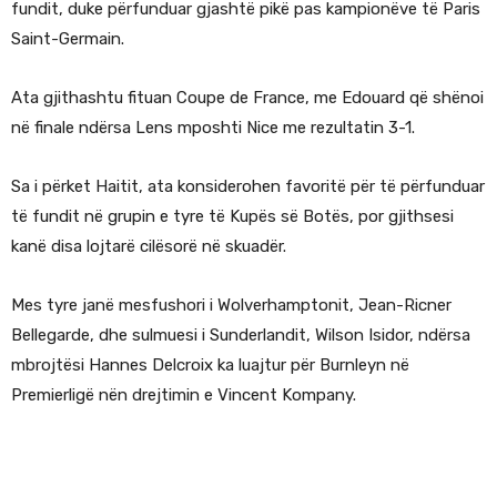
fundit, duke përfunduar gjashtë pikë pas kampionëve të Paris
Saint-Germain.
Ata gjithashtu fituan Coupe de France, me Edouard që shënoi
në finale ndërsa Lens mposhti Nice me rezultatin 3-1.
Sa i përket Haitit, ata konsiderohen favoritë për të përfunduar
të fundit në grupin e tyre të Kupës së Botës, por gjithsesi
kanë disa lojtarë cilësorë në skuadër.
Mes tyre janë mesfushori i Wolverhamptonit, Jean-Ricner
Bellegarde, dhe sulmuesi i Sunderlandit, Wilson Isidor, ndërsa
mbrojtësi Hannes Delcroix ka luajtur për Burnleyn në
Premierligë nën drejtimin e Vincent Kompany.