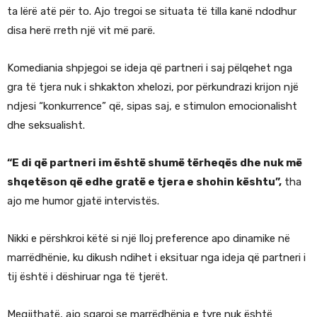
ta lërë atë për to. Ajo tregoi se situata të tilla kanë ndodhur
disa herë rreth një vit më parë.
Komediania shpjegoi se ideja që partneri i saj pëlqehet nga
gra të tjera nuk i shkakton xhelozi, por përkundrazi krijon një
ndjesi “konkurrence” që, sipas saj, e stimulon emocionalisht
dhe seksualisht.
“E di që partneri im është shumë tërheqës dhe nuk më
shqetëson që edhe gratë e tjera e shohin kështu”,
tha
ajo me humor gjatë intervistës.
Nikki e përshkroi këtë si një lloj preference apo dinamike në
marrëdhënie, ku dikush ndihet i eksituar nga ideja që partneri i
tij është i dëshiruar nga të tjerët.
Megjithatë, ajo sqaroi se marrëdhënia e tyre nuk është