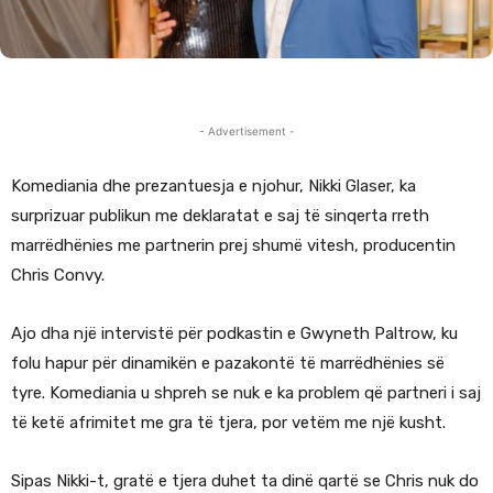
- Advertisement -
Komediania dhe prezantuesja e njohur, Nikki Glaser, ka
surprizuar publikun me deklaratat e saj të sinqerta rreth
marrëdhënies me partnerin prej shumë vitesh, producentin
Chris Convy.
Ajo dha një intervistë për podkastin e Gwyneth Paltrow, ku
folu hapur për dinamikën e pazakontë të marrëdhënies së
tyre. Komediania u shpreh se nuk e ka problem që partneri i saj
të ketë afrimitet me gra të tjera, por vetëm me një kusht.
Sipas Nikki-t, gratë e tjera duhet ta dinë qartë se Chris nuk do