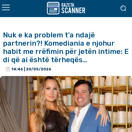
Nuk e ka problem t’a ndajë
partnerin?! Komediania e njohur
habit me rrëfimin për jetën intime: E
di që ai është tërheqës…
14:46 | 20/05/2026