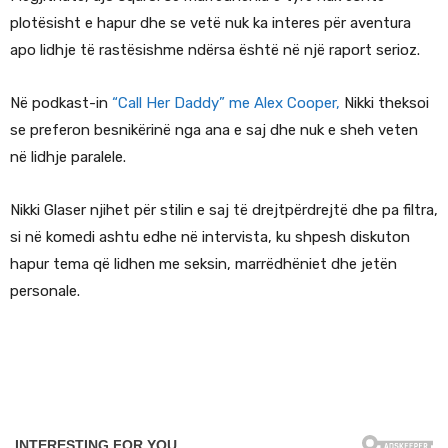
plotësisht e hapur dhe se vetë nuk ka interes për aventura
apo lidhje të rastësishme ndërsa është në një raport serioz.
Në podkast-in
“Call Her Daddy” me Alex Cooper,
Nikki theksoi
se preferon besnikërinë nga ana e saj dhe nuk e sheh veten
në lidhje paralele.
Nikki Glaser njihet për stilin e saj të drejtpërdrejtë dhe pa filtra,
si në komedi ashtu edhe në intervista, ku shpesh diskuton
hapur tema që lidhen me seksin, marrëdhëniet dhe jetën
personale.